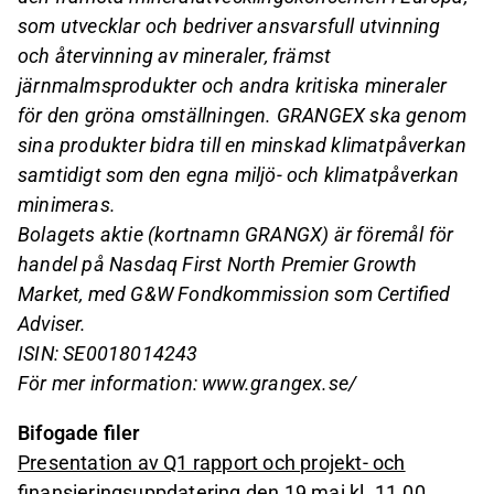
som utvecklar och bedriver ansvarsfull utvinning
och återvinning av mineraler, främst
järnmalmsprodukter och andra kritiska mineraler
för den gröna omställningen. GRANGEX ska genom
sina produkter bidra till en minskad klimatpåverkan
samtidigt som den egna miljö- och klimatpåverkan
minimeras.
Bolagets aktie (kortnamn GRANGX) är föremål för
handel på Nasdaq First North Premier Growth
Market, med G&W Fondkommission som Certified
Adviser.
ISIN: SE0018014243
För mer information: www.grangex.se/
Bifogade filer
Presentation av Q1 rapport och projekt- och
finansieringsuppdatering den 19 maj kl. 11.00