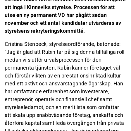
att ingå i Kinneviks styrelse. Processen för att
utse en ny permanent VD har pågått sedan
november och ett antal kandidater utvärderas av
styrelsens rekryteringskommitté.
Cristina Stenbeck, styrelseordförande, betonade:
"Jag är glad att Rubin tar på sig denna tillfälliga roll
medan vi slutför urvalsprocessen för den
permanenta tjänsten. Rubin känner företaget väl
och förstår vikten av en prestationsinriktad kultur
med ett aktivt och ansvarstagande ägarskap. Han
har omfattande erfarenhet som investerare,
entreprenör, operativ och finansiell chef samt
styrelseledamot, och en meritlista som omfattar
att skala upp snabbväxande företag, anskaffa och
återföra kapital samt leda övergången från privata
till publika aktiemarknader. Jag är övertygad om