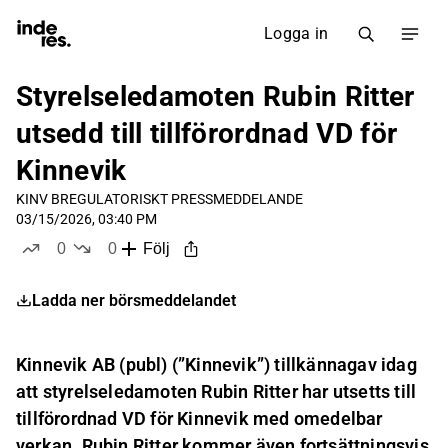
Logga in
Styrelseledamoten Rubin Ritter
utsedd till tillförordnad VD för
Kinnevik
KINV B
REGULATORISKT PRESSMEDDELANDE
03/15/2026, 03:40 PM
0
0
Följ
likes
dislikes
Ladda ner börsmeddelandet
Kinnevik AB (publ) (”Kinnevik”) tillkännagav idag
att styrelseledamoten Rubin Ritter har utsetts till
tillförordnad VD för Kinnevik med omedelbar
verkan. Rubin Ritter kommer även fortsättningsvis