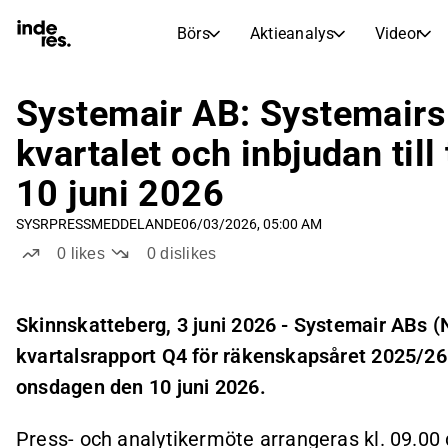
Börs
Aktieanalys
Videor
AKTIEMARKNADER
AKTIEFORSKNING
inderesTV
Aktiejämförelse
Systemair AB: Systemairs 
Börs
Aktieanalys
kvartalet och inbjudan til
Transkriptioner
Earnings Season
10 juni 2026
Morgonrapport
Artiklar
SYSR
PRESSMEDDELANDE
06/03/2026, 05:00 AM
Compound Interest Calculat
Börskalender
Portfölj
0
likes
0
dislikes
Inderes modellportfölj
Utdelningskalender
Skinnskatteberg, 3 juni 2026 - Systemair ABs
Kommande och tidigare utdelningar
kvartalsrapport Q4 för räkenskapsåret 2025/26 
onsdagen den 10 juni 2026.
Press- och analytikermöte arrangeras kl. 09.00