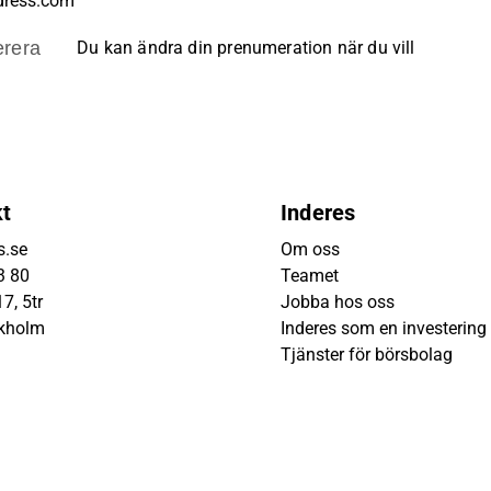
rera
Du kan ändra din prenumeration när du vill
kt
Inderes
s.se
Om oss
3 80
Teamet
7, 5tr
Jobba hos oss
ckholm
Inderes som en investering
Tjänster för börsbolag