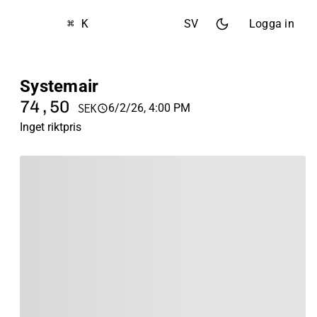
⌘ K
SV
Logga in
Systemair
74,50
6/2/26, 4:00 PM
SEK
Inget riktpris