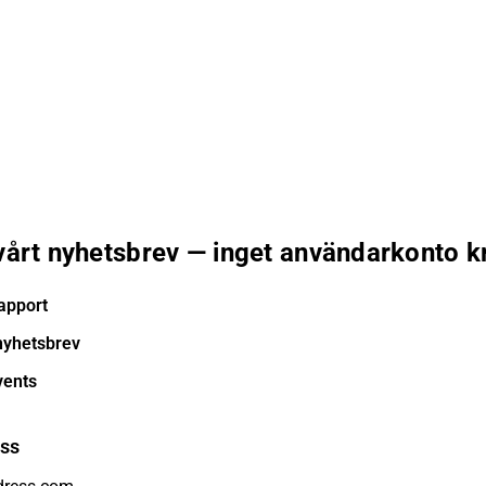
 vårt nyhetsbrev — inget användarkonto k
apport
nyhetsbrev
vents
ess