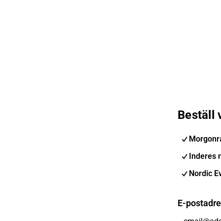
Beställ
Morgonr
Inderes 
Nordic E
E-postadr