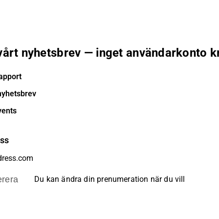
 vårt nyhetsbrev — inget användarkonto k
apport
nyhetsbrev
vents
ess
rera
Du kan ändra din prenumeration när du vill