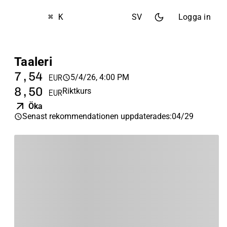
⌘ K
SV
Logga in
Taaleri
7,54
5/4/26, 4:00 PM
EUR
8,50
Riktkurs
EUR
Öka
Senast rekommendationen uppdaterades
:
04/29