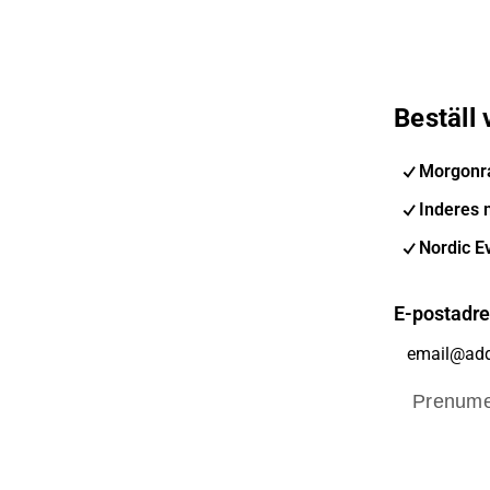
Beställ
Morgonr
Inderes 
Nordic E
E-postadr
Prenume