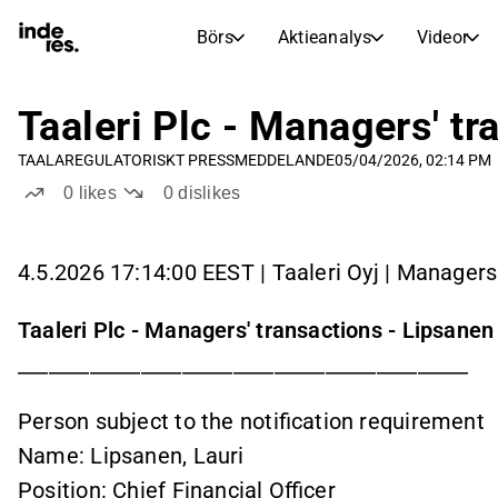
Börs
Aktieanalys
Videor
AKTIEMARKNADER
AKTIEFORSKNING
inderesTV
Aktiejämförelse
Taaleri Plc - Managers' tr
Börs
Aktieanalys
TAALA
REGULATORISKT PRESSMEDDELANDE
05/04/2026, 02:14 PM
Transkriptioner
Earnings Season
0
likes
0
dislikes
Morgonrapport
Artiklar
Compound Interest Calculat
4.5.2026 17:14:00 EEST | Taaleri Oyj | Managers
Börskalender
Portfölj
Inderes modellportfölj
Taaleri Plc - Managers' transactions - Lipsanen
Utdelningskalender
____________________________________________
Kommande och tidigare utdelningar
Person subject to the notification requirement
Name: Lipsanen, Lauri
Position: Chief Financial Officer