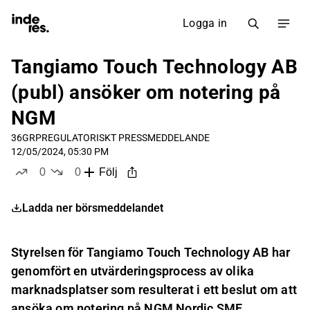
Logga in
Tangiamo Touch Technology AB
(publ) ansöker om notering på
NGM
36GRP
REGULATORISKT PRESSMEDDELANDE
12/05/2024, 05:30 PM
0
0
Följ
likes
dislikes
Ladda ner börsmeddelandet
Styrelsen för Tangiamo Touch Technology AB har
genomfört en utvärderingsprocess av olika
marknadsplatser som resulterat i ett beslut om att
ansöka om notering på NGM Nordic SME.