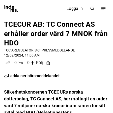
Logga in
TCECUR AB: TC Connect AS
erhåller order värd 7 MNOK från
HDO
TCC A
REGULATORISKT PRESSMEDDELANDE
12/02/2024, 11:00 AM
0
0
Följ
likes
dislikes
Ladda ner börsmeddelandet
Säkerhetskoncernen TCECURs norska
dotterbolag, TC Connect AS, har mottagit en order
värd 7 miljoner norska kronor inom ramen för sitt
avtal med HDO (Helsetjenestens