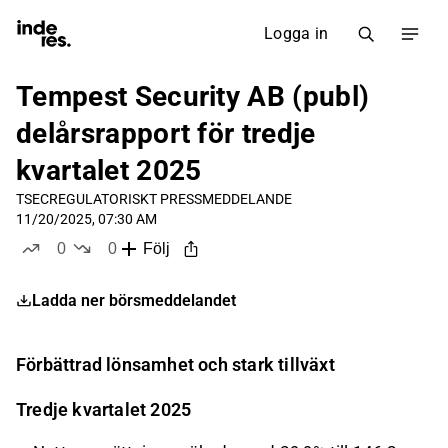
Logga in
Tempest Security AB (publ)
delårsrapport för tredje
kvartalet 2025
TSEC
REGULATORISKT PRESSMEDDELANDE
11/20/2025, 07:30 AM
0
0
Följ
likes
dislikes
Ladda ner börsmeddelandet
Förbättrad lönsamhet och stark tillväxt
Tredje kvartalet 2025