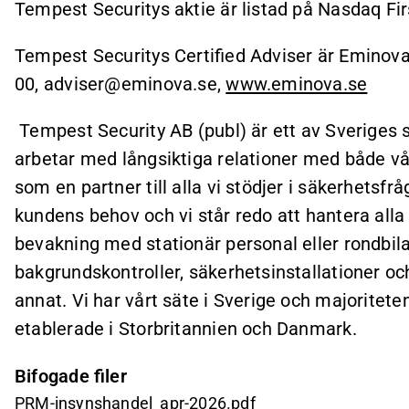
Tempest Securitys aktie är listad på Nasdaq Fi
Tempest Securitys Certified Adviser är Eminov
00, adviser@eminova.se,
www.eminova.se
Tempest Security AB (publ) är ett av Sveriges
arbetar med långsiktiga relationer med både v
som en partner till alla vi stödjer i säkerhetsfr
kundens behov och vi står redo att hantera alla
bevakning med stationär personal eller rondbilar
bakgrundskontroller, säkerhetsinstallationer oc
annat. Vi har vårt säte i Sverige och majoriteten
etablerade i Storbritannien och Danmark.
Bifogade filer
PRM-insynshandel_apr-2026.pdf