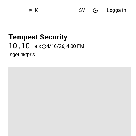
⌘ K
SV
Logga in
Tempest Security
10,10
4/10/26, 4:00 PM
SEK
Inget riktpris