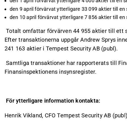
den 1 april förvärvat ytterligare 4 000 aktier till en 
den 9 april förvärvat ytterligare 33 099 aktier till e
den 10 april förvärvat ytterligare 7 856 aktier till e
Totalt omfattar förvärven 44 955 aktier till e
Efter transaktionerna uppgår Andrew Sprys inneha
241 163 aktier i Tempest Security AB (publ).
Samtliga transaktioner har rapporterats till Fin
Finansinspektionens insynsregister.
För ytterligare information kontakta:
Henrik Vikland, CFO Tempest Security AB (publ