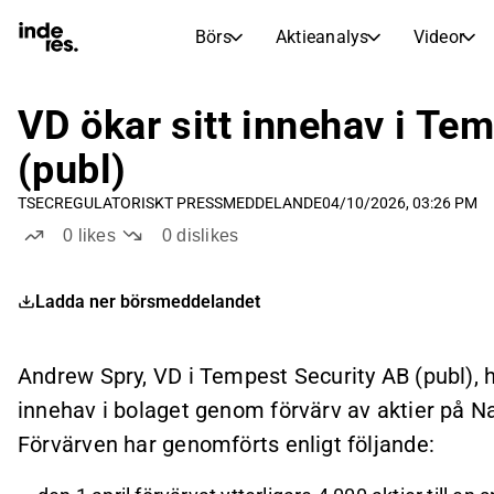
Börs
Aktieanalys
Videor
AKTIEMARKNADER
AKTIEFORSKNING
inderesTV
Aktiejämförelse
VD ökar sitt innehav i Te
Börs
Aktieanalys
(publ)
Transkriptioner
Earnings Season
TSEC
REGULATORISKT PRESSMEDDELANDE
04/10/2026, 03:26 PM
Morgonrapport
Artiklar
0
likes
0
dislikes
Compound Interest Calculat
Börskalender
Portfölj
Ladda ner börsmeddelandet
Inderes modellportfölj
Utdelningskalender
Andrew Spry, VD i Tempest Security AB (publ), h
Kommande och tidigare utdelningar
innehav i bolaget genom förvärv av aktier på 
Förvärven har genomförts enligt följande: