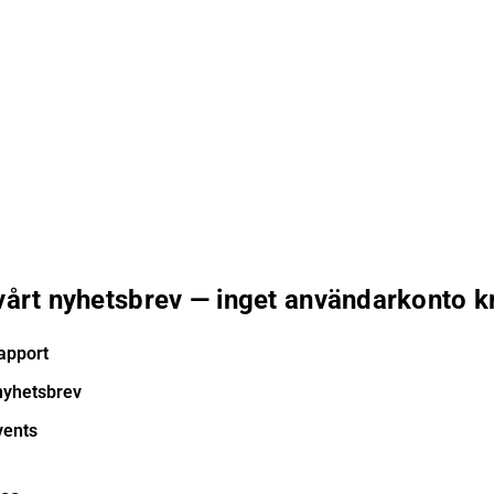
 vårt nyhetsbrev — inget användarkonto k
apport
nyhetsbrev
vents