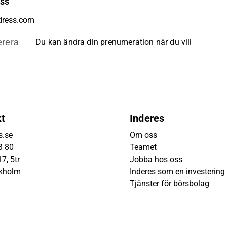
ess
rera
Du kan ändra din prenumeration när du vill
kt
Inderes
s.se
Om oss
3 80
Teamet
7, 5tr
Jobba hos oss
ckholm
Inderes som en investering
Tjänster för börsbolag