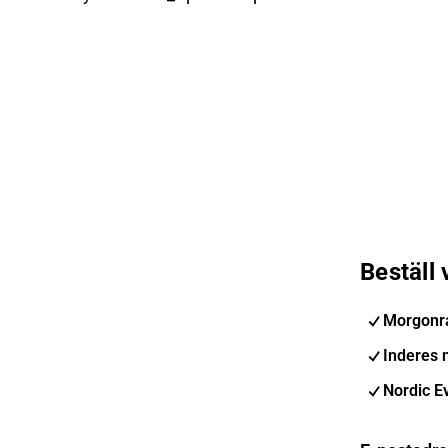
Beställ
Morgonr
Inderes 
Nordic E