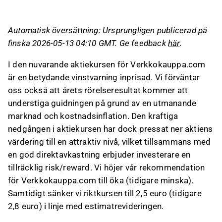
understiga guidningen på grund av
marknadsutmaningar och kostnadsinflation.
Automatisk översättning: Ursprungligen publicerad på
Trots kursnedgången anser vi att aktiens
finska 2026-05-13 04:10 GMT. Ge feedback
här
.
värdering är attraktiv med en god
direktavkastning, vilket motiverar en höjd
I den nuvarande aktiekursen för Verkkokauppa.com
rekommendation till "öka" och en sänkt riktkurs
är en betydande vinstvarning inprisad. Vi förväntar
till 2,5 euro.
oss också att årets rörelseresultat kommer att
Vi estimerar att det justerade rörelseresultatet
understiga guidningen på grund av en utmanande
för innevarande räkenskapsår sjunker till cirka
marknad och kostnadsinflation. Den kraftiga
12 MEUR, vilket strider mot företagets
nedgången i aktiekursen har dock pressat ner aktiens
guidning, och vi har därför sänkt våra estimat.
värdering till en attraktiv nivå, vilket tillsammans med
Marknaden förväntar sig ett rörelseresultat
en god direktavkastning erbjuder investerare en
runt 10 MEUR de kommande åren, men vi ser
tillräcklig risk/reward. Vi höjer vår rekommendation
potential för bättre resultat tack vare
för Verkkokauppa.com till öka (tidigare minska).
internationell tillväxt och disciplinerad inhemsk
Samtidigt sänker vi riktkursen till 2,5 euro (tidigare
verksamhet.
2,8 euro) i linje med estimatrevideringen.
Detta innehåll är skapat av AI. Du kan lämna feedback