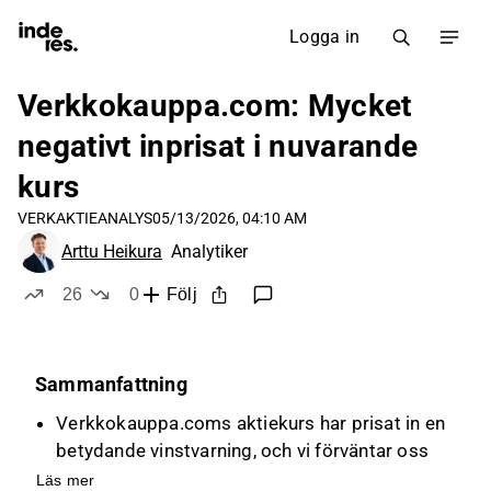
Logga in
Verkkokauppa.com: Mycket
negativt inprisat i nuvarande
kurs
VERK
AKTIEANALYS
05/13/2026, 04:10 AM
Arttu Heikura
Analytiker
26
0
Följ
likes
dislikes
Sammanfattning
Verkkokauppa.coms aktiekurs har prisat in en
betydande vinstvarning, och vi förväntar oss
att årets rörelseresultat kommer att
Läs mer