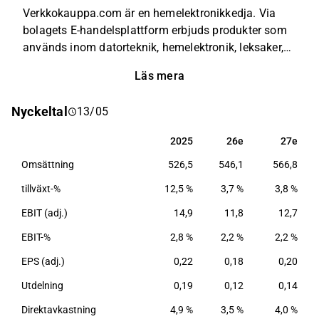
Verkkokauppa.com är en hemelektronikkedja. Via
bolagets E-handelsplattform erbjuds produkter som
används inom datorteknik, hemelektronik, leksaker,
spel, sport och barnvårdsprodukter. Kunderna
Läs mera
återfinns bland privata aktörer samt företagskunder,
huvudsakligen runtom den nordiska marknaden.
Nyckeltal
13/05
Verkkokauppa grundades under 1992 och har sitt
huvudkontor i Helsingfors.
2025
26e
27e
2025
26e
27e
Omsättning
526,5
546,1
566,8
tillväxt-%
12,5 %
3,7 %
3,8 %
EBIT (adj.)
14,9
11,8
12,7
EBIT-%
2,8 %
2,2 %
2,2 %
EPS (adj.)
0,22
0,18
0,20
Utdelning
0,19
0,12
0,14
Direktavkastning
4,9 %
3,5 %
4,0 %