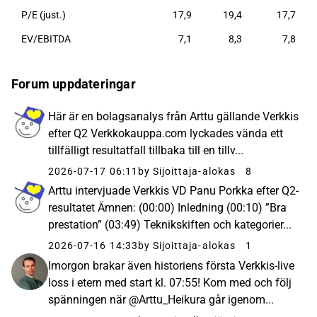
P/E (just.)
17,9
19,4
17,7
EV/EBITDA
7,1
8,3
7,8
Forum uppdateringar
Här är en bolagsanalys från Arttu gällande Verkkis
efter Q2 Verkkokauppa.com lyckades vända ett
tillfälligt resultatfall tillbaka till en tillv...
2026-07-17 06:11
by Sijoittaja-alokas
8
Arttu intervjuade Verkkis VD Panu Porkka efter Q2-
resultatet Ämnen: (00:00) Inledning (00:10) ”Bra
prestation” (03:49) Teknikskiften och kategorier...
2026-07-16 14:33
by Sijoittaja-alokas
1
Imorgon brakar även historiens första Verkkis-live
loss i etern med start kl. 07:55! Kom med och följ
spänningen när @Arttu_Heikura går igenom...