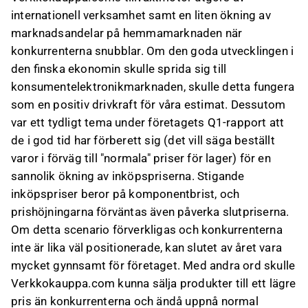
internationell verksamhet samt en liten ökning av
marknadsandelar på hemmamarknaden när
konkurrenterna snubblar. Om den goda utvecklingen i
den finska ekonomin skulle sprida sig till
konsumentelektronikmarknaden, skulle detta fungera
som en positiv drivkraft för våra estimat. Dessutom
var ett tydligt tema under företagets Q1-rapport att
de i god tid har förberett sig (det vill säga beställt
varor i förväg till "normala" priser för lager) för en
sannolik ökning av inköpspriserna. Stigande
inköpspriser beror på komponentbrist, och
prishöjningarna förväntas även påverka slutpriserna.
Om detta scenario förverkligas och konkurrenterna
inte är lika väl positionerade, kan slutet av året vara
mycket gynnsamt för företaget. Med andra ord skulle
Verkkokauppa.com kunna sälja produkter till ett lägre
pris än konkurrenterna och ändå uppnå normal