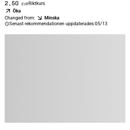
2,50
Riktkurs
EUR
Öka
Changed from
:
Minska
Senast rekommendationen uppdaterades
:
05/13