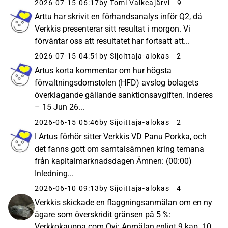
2026-07-15 06:17
by Tomi Valkeajärvi
9
Arttu har skrivit en förhandsanalys inför Q2, då
Verkkis presenterar sitt resultat i morgon. Vi
förväntar oss att resultatet har fortsatt att...
2026-07-15 04:51
by Sijoittaja-alokas
2
Artus korta kommentar om hur högsta
förvaltningsdomstolen (HFD) avslog bolagets
överklagande gällande sanktionsavgiften. Inderes
– 15 Jun 26...
2026-06-15 05:46
by Sijoittaja-alokas
2
I Artus förhör sitter Verkkis VD Panu Porkka, och
det fanns gott om samtalsämnen kring temana
från kapitalmarknadsdagen Ämnen: (00:00)
Inledning...
2026-06-10 09:13
by Sijoittaja-alokas
4
Verkkis skickade en flaggningsanmälan om en ny
ägare som överskridit gränsen på 5 %:
Verkkokauppa.com Oyj: Anmälan enligt 9 kap. 10