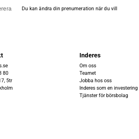
rera
Du kan ändra din prenumeration när du vill
kt
Inderes
s.se
Om oss
3 80
Teamet
7, 5tr
Jobba hos oss
ckholm
Inderes som en investering
Tjänster för börsbolag