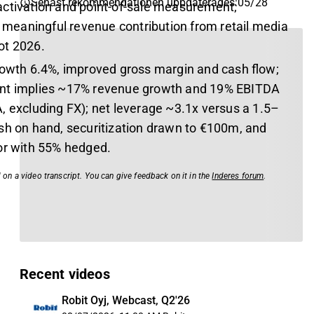
Senast rekommendationen uppdaterades
:
05/28
ctivation and point‑of‑sale measurement;
eaningful revenue contribution from retail media
ot 2026.
rowth 6.4%, improved gross margin and cash flow;
nt implies ~17% revenue growth and 19% EBITDA
, excluding FX); net leverage ~3.1x versus a 1.5–
sh on hand, securitization drawn to €100m, and
or with 55% hedged.
 on a video transcript. You can give feedback on it in the
Inderes forum
.
Recent videos
Robit Oyj, Webcast, Q2'26