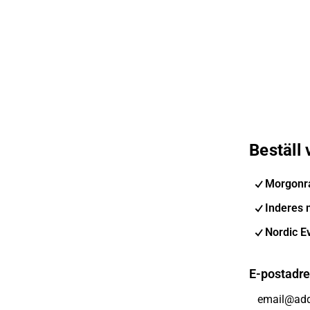
Beställ
Morgonr
Inderes 
Nordic E
E-postadr