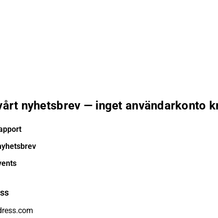
 vårt nyhetsbrev — inget användarkonto k
apport
nyhetsbrev
vents
ess