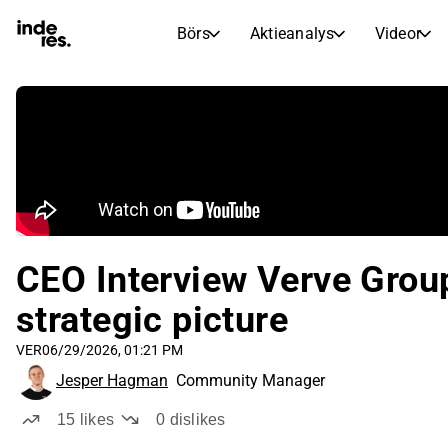
Börs
Aktieanalys
Videor
AKTIEMARKNADER
AKTIEFORSKNING
inderesTV
Aktiejämförelse
Börs
Aktieanalys
Transkriptioner
Earnings Season
Morgonrapport
Artiklar
Compound Interest Calculat
Börskalender
Portfölj
CEO Interview Verve Group
Inderes modellportfölj
strategic picture
Utdelningskalender
Kommande och tidigare utdelningar
VER
06/29/2026, 01:21 PM
Jesper Hagman
Community Manager
15
likes
0
dislikes