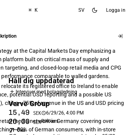
⌘ K
SV
Logga in
kription
ategy at the Capital Markets Day emphasizing a
h platform built on critical mass of supply and
n targeting, and closed-loop retail media and CPG
 performance comparable to walled gardens.
Håll dig uppdaterad
elocate its registered office to Ireland to enable
Intervjuer med bolagsledning
e, potential USD reporting and a possible US
Verve Group
et), citing ~75% of revenue in the US and USD pricing
15,49
6/29/26, 4:00 PM
SEK
20,00
retail media network in Germany covering over
Riktkurs
SEK
ching ~80% of German consumers, with in‑store
Öka