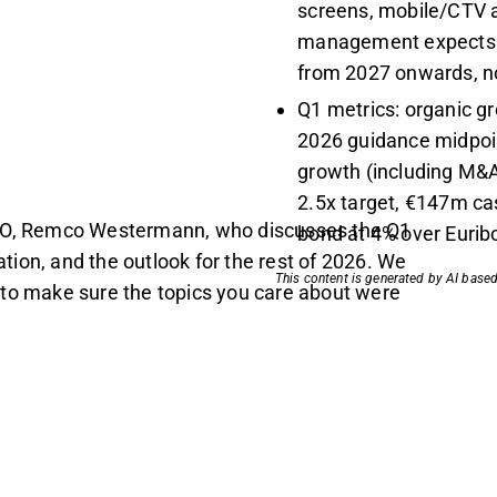
screens, mobile/CTV a
management expects m
from 2027 onwards, n
Q1 metrics: organic g
2026 guidance midpoi
growth (including M&A
2.5x target, €147m ca
CEO, Remco Westermann, who discusses the Q1
bond at 4% over Eurib
ion, and the outlook for the rest of 2026. We
This content is generated by AI based
 to make sure the topics you care about were