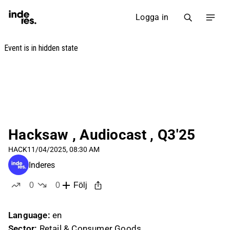
Logga in
Hacksaw , Audiocast , Q3'25
HACK
11/04/2025, 08:30 AM
Inderes
0
0
Följ
likes
dislikes
Language:
en
Sector:
Retail & Consumer Goods