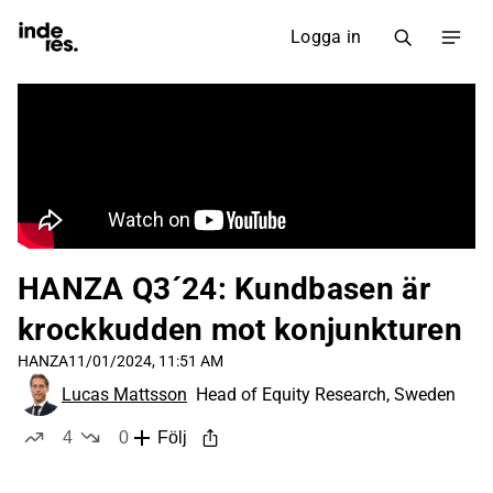
Logga in
HANZA Q3´24: Kundbasen är
krockkudden mot konjunkturen
HANZA
11/01/2024, 11:51 AM
Lucas Mattsson
Head of Equity Research, Sweden
4
0
Följ
likes
dislikes