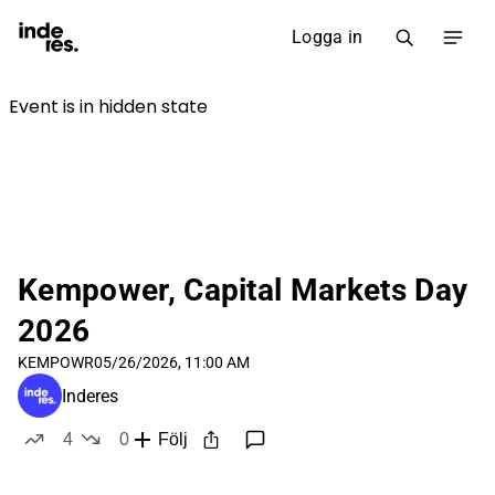
Logga in
Kempower, Capital Markets Day
2026
KEMPOWR
05/26/2026, 11:00 AM
Inderes
4
0
Följ
likes
dislikes