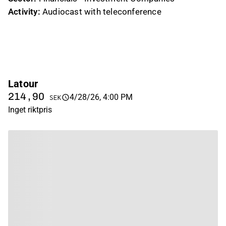
Activity:
Audiocast with teleconference
Latour
214,90
4/28/26, 4:00 PM
SEK
Inget riktpris