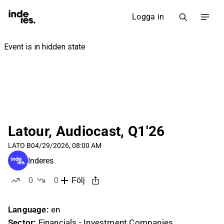
Logga in
Latour, Audiocast, Q1'26
LATO B
04/29/2026, 08:00 AM
Inderes
0
0
Följ
likes
dislikes
Language:
en
Sector:
Financials - Investment Companies