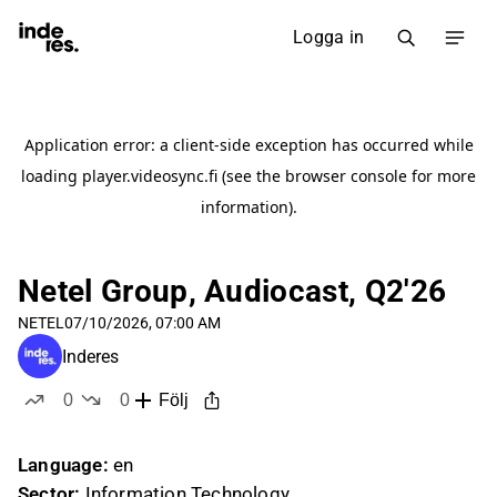
Logga in
Netel Group, Audiocast, Q2'26
NETEL
07/10/2026, 07:00 AM
Inderes
0
0
Följ
likes
dislikes
Language:
en
Sector:
Information Technology