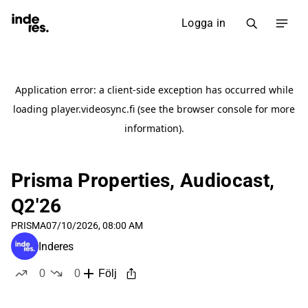
Logga in
Prisma Properties, Audiocast,
Q2'26
PRISMA
07/10/2026, 08:00 AM
Inderes
0
0
Följ
likes
dislikes