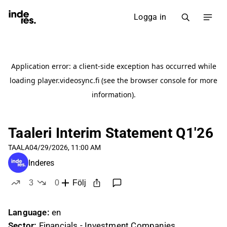
Logga in
Taaleri Interim Statement Q1'26
TAALA
04/29/2026, 11:00 AM
Inderes
3
0
Följ
likes
dislikes
Language:
en
Sector:
Financials - Investment Companies