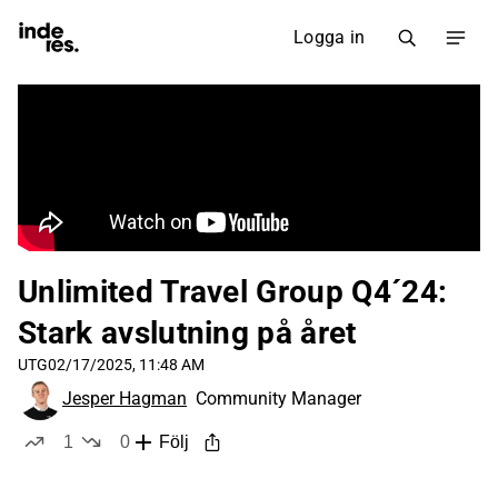
Logga in
Unlimited Travel Group Q4´24:
Stark avslutning på året
UTG
02/17/2025, 11:48 AM
Jesper Hagman
Community Manager
1
0
Följ
like
dislikes