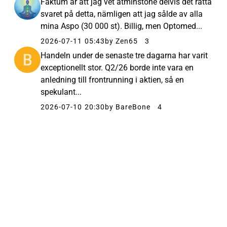
Faktum är att jag vet åtminstone delvis det rätta
svaret på detta, nämligen att jag sålde av alla
mina Aspo (30 000 st). Billig, men Optomed...
2026-07-11 05:43
by Zen65
3
Handeln under de senaste tre dagarna har varit
exceptionellt stor. Q2/26 borde inte vara en
anledning till frontrunning i aktien, så en
spekulant...
2026-07-10 20:30
by BareBone
4