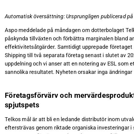
slutet av 2026, med en notering av ESL som ett 
resultatet.
Automatisk översättning: Ursprungligen publicerad p
Telko strävar efter att bli en ledande distribut
Aspo meddelade på måndagen om dotterbolaget Te
genom investeringar i specialkemikalier och mer
påskynda tillväxten och förbättra marginalen bland 
Effektiviseringsprogrammet syftar till att uppnå 
effektivitetsåtgärder. Samtidigt upprepade företaget s
differentieringen av affärsområdena ses som en vi
Shipping till två separata företag senast i slutet av 2
Detta innehåll är skapat av AI. Du kan lämna feedback om 
uppdelning och vi anser att en notering av ESL som et
sannolika resultatet. Nyheten orsakar inga ändringar 
Företagsförvärv och mervärdesprodukter
spjutspets
Telkos mål är att bli en ledande distributör inom ut
eftersträvas genom riktade organiska investeringar i