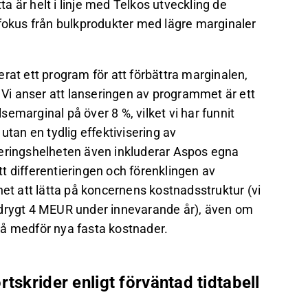
 är helt i linje med Telkos utveckling de
 fokus från bulkprodukter med lägre marginaler
rat ett program för att förbättra marginalen,
er. Vi anser att lanseringen av programmet är ett
emarginal på över 8 %, vilket vi har funnit
an en tydlig effektivisering av
seringshelheten även inkluderar Aspos egna
t differentieringen och förenklingen av
het att lätta på koncernens kostnadsstruktur (vi
 drygt 4 MEUR under innevarande år), även om
så medför nya fasta kostnader.
tskrider enligt förväntad tidtabell