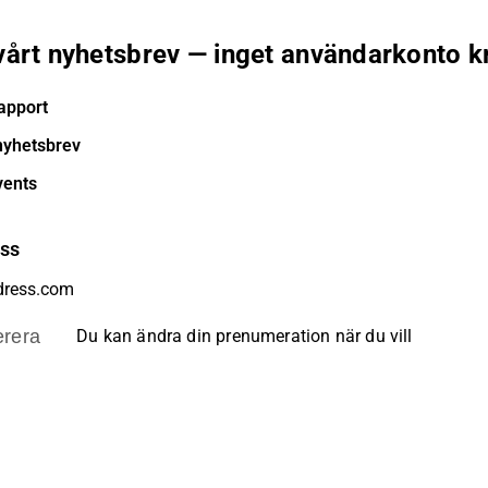
 vårt nyhetsbrev — inget användarkonto k
apport
nyhetsbrev
vents
ess
rera
Du kan ändra din prenumeration när du vill