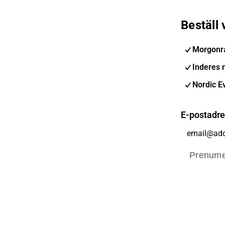
Beställ
Morgonr
Inderes 
Nordic E
E-postadr
Prenume