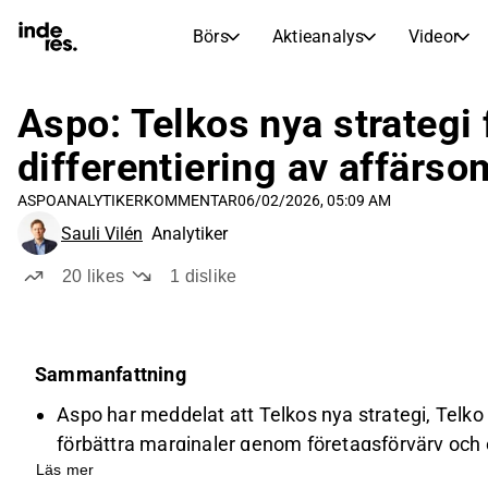
Börs
Aktieanalys
Videor
AKTIEMARKNADER
AKTIEFORSKNING
inderesTV
Aktiejämförelse
Aspo: Telkos nya strategi 
Börs
Aktieanalys
differentiering av affärs
Transkriptioner
Earnings Season
ASPO
ANALYTIKERKOMMENTAR
06/02/2026, 05:09 AM
Morgonrapport
Artiklar
Sauli Vilén
Analytiker
Compound Interest Calculat
Börskalender
Portfölj
20
likes
1
dislike
Inderes modellportfölj
Utdelningskalender
Sammanfattning
Kommande och tidigare utdelningar
Aspo har meddelat att Telkos nya strategi, Telko B
förbättra marginaler genom företagsförvärv och e
Läs mer
Företaget planerar att differentiera Telko och ESL