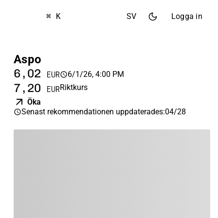
⌘ K
SV
Logga in
Aspo
6,02
6/1/26, 4:00 PM
EUR
7,20
Riktkurs
EUR
Öka
Senast rekommendationen uppdaterades
:
04/28