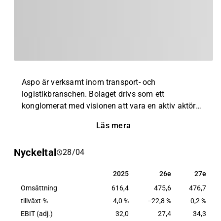
Aspo är verksamt inom transport- och
logistikbranschen. Bolaget drivs som ett
konglomerat med visionen att vara en aktiv aktör
inom förvärv och utveckling av företag,
Läs mera
huvudsakligen inom tillväxtmarknaderna i östra
Europa. Branscherna där bolaget innehar intressen
Nyckeltal
28/04
inkluderar exempelvis dagligvaruhandeln, industri,
samt IT-sektorn. Huvudkontoret ligger i Helsingfors.
2025
26e
27e
2025
26e
27e
Omsättning
616,4
475,6
476,7
tillväxt-%
4,0 %
−22,8 %
0,2 %
EBIT (adj.)
32,0
27,4
34,3