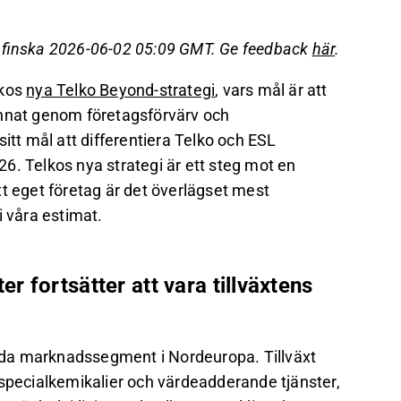
eget företag som det mest sannolika
å finska 2026-06-02 05:09 GMT. Ge feedback
här
.
ör inom utvalda marknadssegment i Nordeuropa
lkos
nya Telko Beyond-strategi
, vars mål är att
värdestjänster samt förvärv.
annat genom företagsförvärv och
en rörelsemarginal på över 8 %, och
itt mål att differentiera Telko och ESL
ktig kortsiktig värdedrivare för Aspos aktie.
026. Telkos nya strategi är ett steg mot en
det på Inderes
forum
.
t eget företag är det överlägset mest
i våra estimat.
 fortsätter att vara tillväxtens
valda marknadssegment i Nordeuropa. Tillväxt
 specialkemikalier och värdeadderande tjänster,