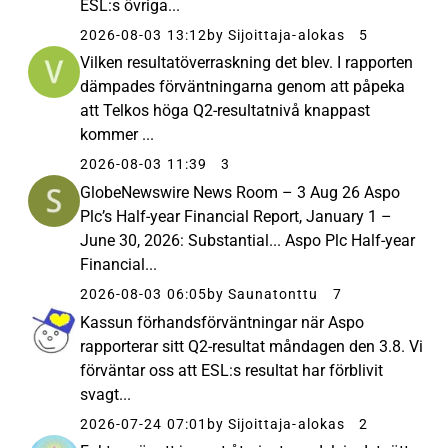
ESL:s övriga...
2026-08-03 13:12
by Sijoittaja-alokas
5
Vilken resultatöverraskning det blev. I rapporten
dämpades förväntningarna genom att påpeka
att Telkos höga Q2-resultatnivå knappast
kommer ...
2026-08-03 11:39
3
GlobeNewswire News Room – 3 Aug 26 Aspo
Plc’s Half-year Financial Report, January 1 –
June 30, 2026: Substantial... Aspo Plc Half-year
Financial...
2026-08-03 06:05
by Saunatonttu
7
Kassun förhandsförväntningar när Aspo
rapporterar sitt Q2-resultat måndagen den 3.8. Vi
förväntar oss att ESL:s resultat har förblivit
svagt...
2026-07-24 07:01
by Sijoittaja-alokas
2