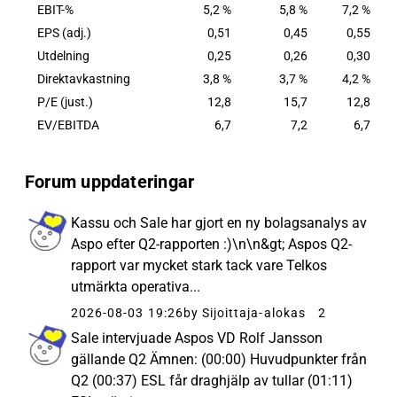
EBIT-%
5,2 %
5,8 %
7,2 %
EPS (adj.)
0,51
0,45
0,55
Utdelning
0,25
0,26
0,30
Direktavkastning
3,8 %
3,7 %
4,2 %
P/E (just.)
12,8
15,7
12,8
EV/EBITDA
6,7
7,2
6,7
Forum uppdateringar
Kassu och Sale har gjort en ny bolagsanalys av
Aspo efter Q2-rapporten :)\n\n&gt; Aspos Q2-
rapport var mycket stark tack vare Telkos
utmärkta operativa...
2026-08-03 19:26
by Sijoittaja-alokas
2
Sale intervjuade Aspos VD Rolf Jansson
gällande Q2 Ämnen: (00:00) Huvudpunkter från
Q2 (00:37) ESL får draghjälp av tullar (01:11)