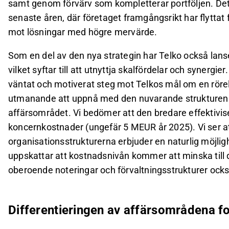
samt genom förvärv som kompletterar portföljen. Detta
senaste åren, där företaget framgångsrikt har flyttat
mot lösningar med högre mervärde.
Som en del av den nya strategin har Telko också lanse
vilket syftar till att utnyttja skalfördelar och synergi
väntat och motiverat steg mot Telkos mål om en rörels
utmanande att uppnå med den nuvarande strukturen ut
affärsområdet. Vi bedömer att den bredare effektivi
koncernkostnader (ungefär 5 MEUR år 2025). Vi ser at
organisationsstrukturerna erbjuder en naturlig möjlig
uppskattar att kostnadsnivån kommer att minska till
oberoende noteringar och förvaltningsstrukturer ock
Differentieringen av affärsområdena for