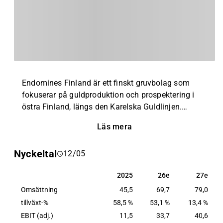
Endomines Finland är ett finskt gruvbolag som
fokuserar på guldproduktion och prospektering i
östra Finland, längs den Karelska Guldlinjen.
Bolaget äger även rättigheterna till ett antal
Läs mera
guldfyndigheter i USA. Förutom guld innehåller den
Karelska Guldlinjen volfram, ett kritiskt mineral
Nyckeltal
12/05
enligt EU:s definition. Endomines investerar aktivt i
prospektering, produktionstillväxt och hållbarhet
2025
26e
27e
2025
26e
27e
genom sitt ESG-program.
Omsättning
45,5
69,7
79,0
tillväxt-%
58,5 %
53,1 %
13,4 %
EBIT (adj.)
11,5
33,7
40,6