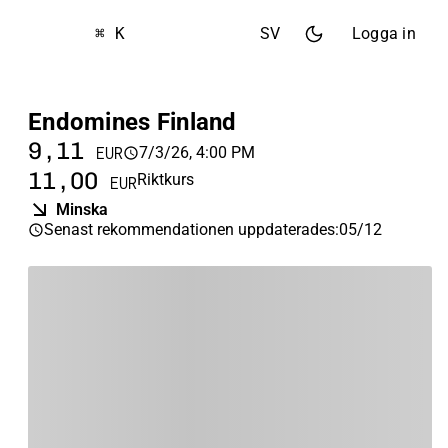
⌘ K
SV
Logga in
Endomines Finland
9,11
7/3/26, 4:00 PM
EUR
11,00
Riktkurs
EUR
Minska
Senast rekommendationen uppdaterades
:
05/12