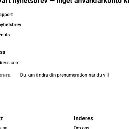
 vårt nyhetsbrev — inget användarkonto k
apport
nyhetsbrev
vents
ess
rera
Du kan ändra din prenumeration när du vill
kt
Inderes
s.se
Om oss