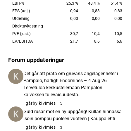
EBIT-%
25,3 %
48,4 %
51,4 %
EPS (adj.)
0,94
0,83
0,83
Utdelning
0,00
0,00
0,00
Direktavkastning
P/E (just.)
30,7
10,4
10,5
EV/EBITDA
21,7
8,6
6,6
Forum uppdateringar
Det går att prata om gruvans angelägenheter i
Pampalo, härligt! Endomines – 4 Aug 26
Tervetuloa keskustelemaan Pampalon
kaivoksen tulevaisuudesta...
i går
by kivimies
5
Guld rusar mot en ny uppgång! Kullan hinnassa
isoin pomppu puoleen vuoteen | Kauppalehti .
i går
by kivimies
3