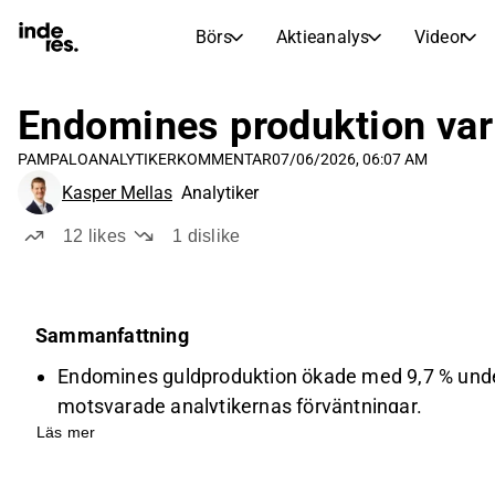
Börs
Aktieanalys
Videor
AKTIEMARKNADER
AKTIEFORSKNING
inderesTV
Aktiejämförelse
Endomines produktion var
Börs
Aktieanalys
PAMPALO
ANALYTIKERKOMMENTAR
07/06/2026, 06:07 AM
Transkriptioner
Earnings Season
Kasper Mellas
Analytiker
Morgonrapport
Artiklar
12
likes
1
dislike
Compound Interest Calculat
Börskalender
Portfölj
Inderes modellportfölj
Sammanfattning
Utdelningskalender
Endomines guldproduktion ökade med 9,7 % under a
Kommande och tidigare utdelningar
motsvarade analytikernas förväntningar.
Läs mer
Första halvårets produktion uppgick till 9 692 uns
av guldproduktionen med 10–20 % jämfört med 