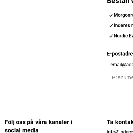
Beställ
Morgonr
Inderes 
Nordic E
E-postadr
Prenume
Följ oss på våra kanaler i
Ta konta
social media
info@indere