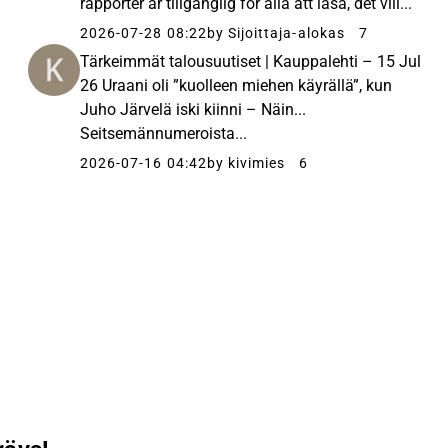
rapporter är tillgänglig för alla att läsa, det vill...
2026-07-28 08:22
by Sijoittaja-alokas
7
Tärkeimmät talousuutiset | Kauppalehti – 15 Jul
26 Uraani oli ”kuolleen miehen käyrällä”, kun
Juho Järvelä iski kiinni – Näin...
Seitsemännumeroista...
2026-07-16 04:42
by kivimies
6