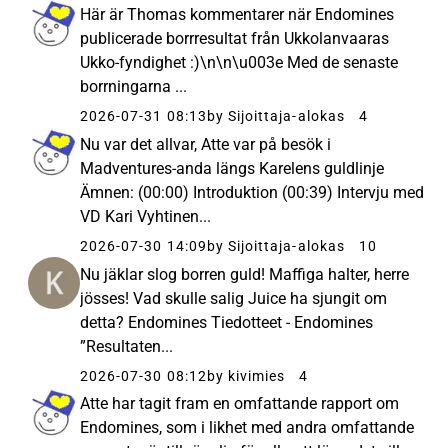
Här är Thomas kommentarer när Endomines
publicerade borrresultat från Ukkolanvaaras
Ukko-fyndighet :)\n\n\u003e Med de senaste
borrningarna ...
2026-07-31 08:13
by Sijoittaja-alokas
4
Nu var det allvar, Atte var på besök i
Madventures-anda längs Karelens guldlinje
Ämnen: (00:00) Introduktion (00:39) Intervju med
VD Kari Vyhtinen...
2026-07-30 14:09
by Sijoittaja-alokas
10
Nu jäklar slog borren guld! Maffiga halter, herre
jösses! Vad skulle salig Juice ha sjungit om
detta? Endomines Tiedotteet - Endomines
”Resultaten...
2026-07-30 08:12
by kivimies
4
Atte har tagit fram en omfattande rapport om
Endomines, som i likhet med andra omfattande