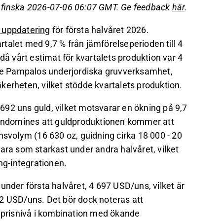
ret var 4 697 USD/uns, vilket är 53 % högre
å finska 2026-07-06 06:07 GMT. Ge feedback
här
.
d nyligen.
a uppdatering
för första halvåret 2026.
 för helåret 2026 kommer att stiga till 69,7
talet med 9,7 % från jämförelseperioden till 4
då vårt estimat för kvartalets produktion var 4
det på Inderes
forum
.
ande Pampalos underjordiska gruvverksamhet,
kerheten, vilket stödde kvartalets produktion.
92 uns guld, vilket motsvarar en ökning på 9,7
g Endomines att guldproduktionen kommer att
nsvolym (16 630 oz, guidning cirka 18 000 - 20
ara som starkast under andra halvåret, vilket
g-integrationen.
under första halvåret, 4 697 USD/uns, vilket är
2 USD/uns. Det bör dock noteras att
k prisnivå i kombination med ökande