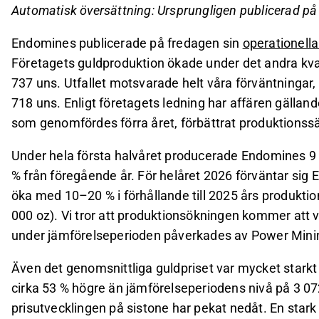
Det genomsnittliga guldpriset under första halvå
Automatisk översättning: Ursprungligen publicerad p
än föregående period, trots en nedåtgående tren
Endomines publicerade på fredagen sin
operationell
Analytiker förväntar sig att Endomines omsättning
Företagets guldproduktion ökade under det andra kvar
MEUR och den justerade EBITDA till 37,4 MEUR.
737 uns. Utfallet motsvarade helt våra förväntningar, 
Detta innehåll är skapat av AI. Du kan lämna feedback om 
718 uns. Enligt företagets ledning har affären gäll
som genomfördes förra året, förbättrat produktionssä
Under hela första halvåret producerade Endomines 9 6
% från föregående år. För helåret 2026 förväntar si
öka med 10–20 % i förhållande till 2025 års produktio
000 oz). Vi tror att produktionsökningen kommer att v
under jämförelseperioden påverkades av Power Minin
Även det genomsnittliga guldpriset var mycket starkt 
cirka 53 % högre än jämförelseperiodens nivå på 3 07
prisutvecklingen på sistone har pekat nedåt. En star