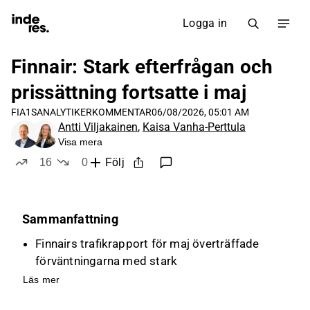
Logga in
Finnair: Stark efterfrågan och
prissättning fortsatte i maj
FIA1S
ANALYTIKERKOMMENTAR
06/08/2026, 05:01 AM
Antti Viljakainen
,
Kaisa Vanha-Perttula
Visa mera
16
0
Följ
likes
dislikes
Sammanfattning
Finnairs trafikrapport för maj överträffade
förväntningarna med stark
passagerarbeläggning och högre biljettpriser,
Läs mer
vilket skapar uppåttryck på