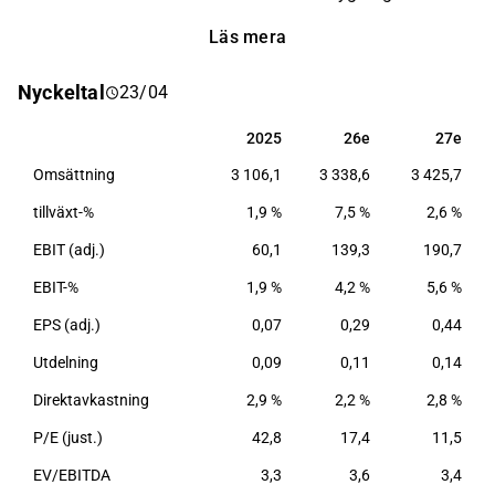
återfinns huvudsakligen runtom Norden, Europa och
Läs mera
Asien. Utöver reguljära flygningar erbjuder bolaget
långdistansflyg. Bolaget grundades ursprungligen år
Nyckeltal
23/04
1923 och har sitt huvudkontor i Vanda, Finland.
2025
26e
27e
2025
26e
27e
Omsättning
3 106,1
3 338,6
3 425,7
tillväxt-%
1,9 %
7,5 %
2,6 %
EBIT (adj.)
60,1
139,3
190,7
EBIT-%
1,9 %
4,2 %
5,6 %
EPS (adj.)
0,07
0,29
0,44
Utdelning
0,09
0,11
0,14
Direktavkastning
2,9 %
2,2 %
2,8 %
P/E (just.)
42,8
17,4
11,5
EV/EBITDA
3,3
3,6
3,4