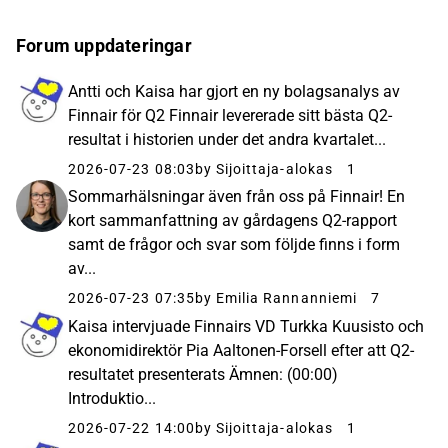
Forum uppdateringar
Antti och Kaisa har gjort en ny bolagsanalys av
Finnair för Q2 Finnair levererade sitt bästa Q2-
resultat i historien under det andra kvartalet...
2026-07-23 08:03
by Sijoittaja-alokas
1
Sommarhälsningar även från oss på Finnair! En
kort sammanfattning av gårdagens Q2-rapport
samt de frågor och svar som följde finns i form
av...
2026-07-23 07:35
by Emilia Rannanniemi
7
Kaisa intervjuade Finnairs VD Turkka Kuusisto och
ekonomidirektör Pia Aaltonen-Forsell efter att Q2-
resultatet presenterats Ämnen: (00:00)
Introduktio...
2026-07-22 14:00
by Sijoittaja-alokas
1