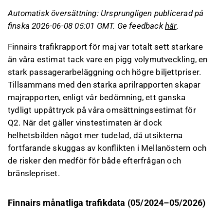
omsättningsestimat för Q2.
Automatisk översättning: Ursprungligen publicerad på
Passagerarantalet ökade med över 7 % och
finska 2026-06-08 05:01 GMT. Ge feedback
här
.
den sålda volymen med cirka 6 %, trots en
minskning i kapacitet, med särskilt stark
Finnairs trafikrapport för maj var totalt sett starkare
utveckling i Asien och Europa.
än våra estimat tack vare en pigg volymutveckling, en
Passagerarbeläggningen nådde 78 %, över
stark passagerarbeläggning och högre biljettpriser.
förväntningarna, med särskilt starka siffror i
Tillsammans med den starka aprilrapporten skapar
Asien och Nordamerika, medan inrikesflyg låg
majrapporten, enligt vår bedömning, ett ganska
under förväntningarna.
tydligt uppåttryck på våra omsättningsestimat för
Fraktvolymen ökade med nästan 5 %, främst
Q2. När det gäller vinstestimaten är dock
drivet av trafik till Europa och Asien, vilket
helhetsbilden något mer tudelad, då utsikterna
också stöttade enhetsintäkterna.
fortfarande skuggas av konflikten i Mellanöstern och
de risker den medför för både efterfrågan och
Detta innehåll är skapat av AI. Du kan lämna feedback
bränslepriset.
om det på Inderes
forum
.
Finnairs månatliga trafikdata (05/2024–05/2026)