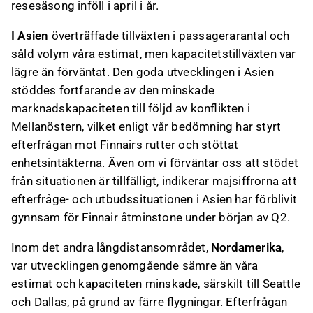
resesäsong inföll i april i år.
I Asien
överträffade tillväxten i passagerarantal och
såld volym våra estimat, men kapacitetstillväxten var
lägre än förväntat. Den goda utvecklingen i Asien
stöddes fortfarande av den minskade
marknadskapaciteten till följd av konflikten i
Mellanöstern, vilket enligt vår bedömning har styrt
efterfrågan mot Finnairs rutter och stöttat
enhetsintäkterna. Även om vi förväntar oss att stödet
från situationen är tillfälligt, indikerar majsiffrorna att
efterfråge- och utbudssituationen i Asien har förblivit
gynnsam för Finnair åtminstone under början av Q2.
Inom det andra långdistansområdet,
Nordamerika
,
var utvecklingen genomgående sämre än våra
estimat och kapaciteten minskade, särskilt till Seattle
och Dallas, på grund av färre flygningar. Efterfrågan