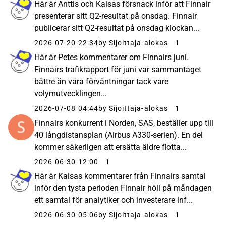
Här är Anttis och Kaisas försnack inför att Finnair
presenterar sitt Q2-resultat på onsdag. Finnair
publicerar sitt Q2-resultat på onsdag klockan...
2026-07-20 22:34
by Sijoittaja-alokas
1
Här är Petes kommentarer om Finnairs juni.
Finnairs trafikrapport för juni var sammantaget
bättre än våra förväntningar tack vare
volymutvecklingen...
2026-07-08 04:44
by Sijoittaja-alokas
1
Finnairs konkurrent i Norden, SAS, beställer upp till
40 långdistansplan (Airbus A330-serien). En del
kommer säkerligen att ersätta äldre flotta...
2026-06-30 12:00
1
Här är Kaisas kommentarer från Finnairs samtal
inför den tysta perioden Finnair höll på måndagen
ett samtal för analytiker och investerare inf...
2026-06-30 05:06
by Sijoittaja-alokas
1