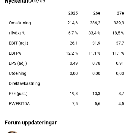
Nyckeltal
03/05
inom Norden, Baltikum och Asien. Bolaget
etablerades ursprungligen 1985 och har sitt
2025
26e
27e
2025
26e
27e
huvudkontor i Helsingfors.
Omsättning
214,6
286,2
339,3
tillväxt-%
−6,7 %
33,4 %
18,5 %
EBIT (adj.)
26,1
31,9
37,7
EBIT-%
12,2 %
11,1 %
11,1 %
EPS (adj.)
0,49
0,78
0,91
Utdelning
0,00
0,00
0,00
Direktavkastning
P/E (just.)
19,8
10,3
8,7
EV/EBITDA
7,5
5,6
4,5
Forum uppdateringar