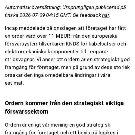
Ordern sträcker sig över tre år och förväntas
Automatisk översättning: Ursprungligen publicerad på
stärka Incaps relation med försvarsindustrin,
finska 2026-07-09 04:15 GMT. Ge feedback
här
.
en av Europas snabbast växande sektorer.
Trots orderns strategiska betydelse, utgör
Incap meddelade på onsdagen att företaget har fått
dess årliga värde endast drygt en procent av
en order värd över 11 MEUR från den europeiska
Incaps estimerade omsättning, vilket inte
försvarsystemtillverkaren KNDS för kabelsatser och
påverkar nuvarande estimat.
elektromekaniska komponenter till Leopard-
stridsvagnar. Vi anser att ordern är en strategiskt god
Detta innehåll är skapat av AI. Du kan lämna feedback
framgång för företaget, men på grund av dess storlek
om det på Inderes
forum
.
orsakar den inga omedelbara ändringar i våra
estimat.
Ordern kommer från den strategiskt viktiga
försvarssektorn
Ordern är enligt vår mening en god strategisk
framgång för företaget och ett bevis på logiken i