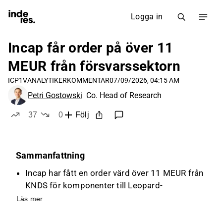
Logga in
Incap får order på över 11
MEUR från försvarssektorn
ICP1V
ANALYTIKERKOMMENTAR
07/09/2026, 04:15 AM
Petri Gostowski
Co. Head of Research
37
0
Följ
likes
dislikes
Sammanfattning
Incap har fått en order värd över 11 MEUR från
KNDS för komponenter till Leopard-
stridsvagnar, vilket ses som en strategisk
Läs mer
framgång.