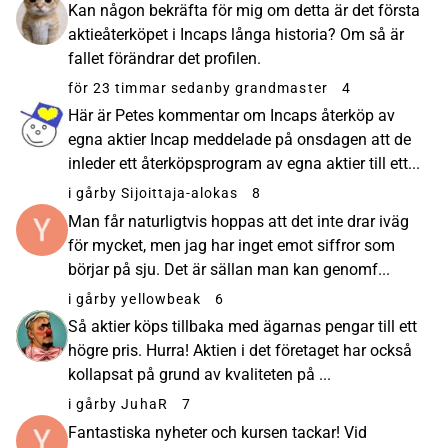
Kan någon bekräfta för mig om detta är det första
aktieåterköpet i Incaps långa historia? Om så är
fallet förändrar det profilen.
för 23 timmar sedan
by grandmaster
4
Här är Petes kommentar om Incaps återköp av
egna aktier Incap meddelade på onsdagen att de
inleder ett återköpsprogram av egna aktier till ett...
i går
by Sijoittaja-alokas
8
Man får naturligtvis hoppas att det inte drar iväg
för mycket, men jag har inget emot siffror som
börjar på sju. Det är sällan man kan genomf...
i går
by yellowbeak
6
Så aktier köps tillbaka med ägarnas pengar till ett
högre pris. Hurra! Aktien i det företaget har också
kollapsat på grund av kvaliteten på ...
i går
by JuhaR
7
Fantastiska nyheter och kursen tackar! Vid