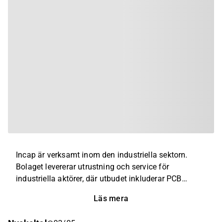
Incap är verksamt inom den industriella sektorn.
Bolaget levererar utrustning och service för
industriella aktörer, där utbudet inkluderar PCB
montering, systemintegreringar,
Läs mera
boxbyggnadsintegration, designvalidering, samt
inspektionsmetoder. Störst verksamhet återfinns