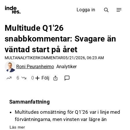
Logga in
Multitude Q1'26
snabbkommentar: Svagare än
väntad start på året
MULT
ANALYTIKERKOMMENTAR
05/21/2026, 06:23 AM
Roni Peuranheimo
Analytiker
6
0
Följ
likes
dislikes
Sammanfattning
Multitudes omsättning för Q1'26 var i linje med
förväntningarna, men vinsten var lägre än
väntat på grund av högre kostnader.
Läs mer