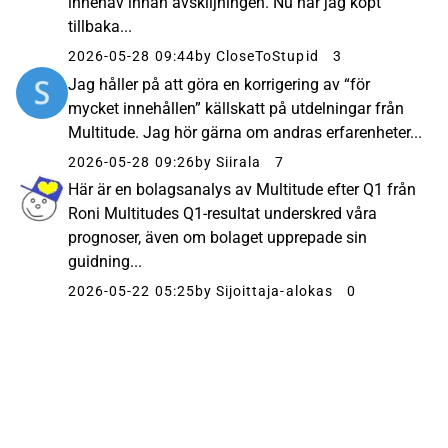
innehav innan avskiljningen. Nu har jag köpt
tillbaka...
2026-05-28 09:44
by CloseToStupid
3
Jag håller på att göra en korrigering av “för
mycket innehållen” källskatt på utdelningar från
Multitude. Jag hör gärna om andras erfarenheter...
2026-05-28 09:26
by Siirala
7
Här är en bolagsanalys av Multitude efter Q1 från
Roni Multitudes Q1-resultat underskred våra
prognoser, även om bolaget upprepade sin
guidning...
2026-05-22 05:25
by Sijoittaja-alokas
0