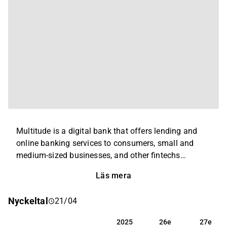
Multitude is a digital bank that offers lending and
online banking services to consumers, small and
medium-sized businesses, and other fintechs
overlooked by traditional banks. The company was
Läs mera
founded in 2005 in Finland and currently operates in
17 countries. The company operates with three
Nyckeltal
21/04
business units: Consumer Banking (Ferratum), SME
Banking (CapitalBox) and Wholesale Banking
2025
26e
27e
2025
26e
27e