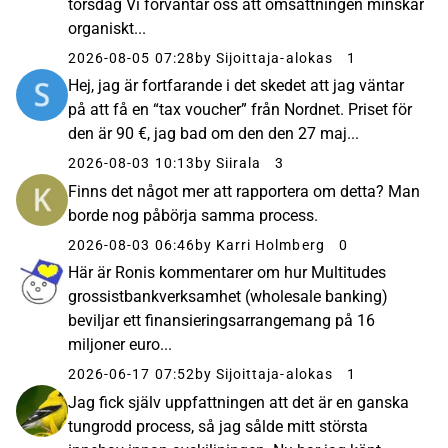
torsdag Vi förväntar oss att omsättningen minskar
organiskt...
2026-08-05 07:28
by Sijoittaja-alokas
1
Hej, jag är fortfarande i det skedet att jag väntar
på att få en “tax voucher” från Nordnet. Priset för
den är 90 €, jag bad om den den 27 maj...
2026-08-03 10:13
by Siirala
3
Finns det något mer att rapportera om detta? Man
borde nog påbörja samma process.
2026-08-03 06:46
by Karri Holmberg
0
Här är Ronis kommentarer om hur Multitudes
grossistbankverksamhet (wholesale banking)
beviljar ett finansieringsarrangemang på 16
miljoner euro...
2026-06-17 07:52
by Sijoittaja-alokas
1
Jag fick själv uppfattningen att det är en ganska
tungrodd process, så jag sålde mitt största