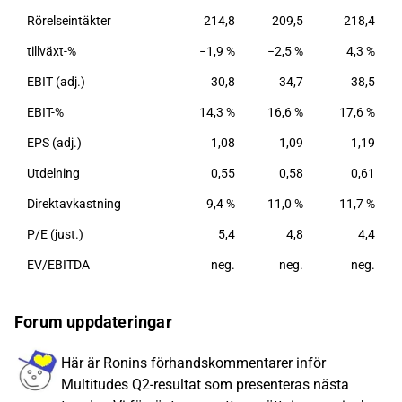
(Multitude Bank).
Rörelseintäkter
214,8
209,5
218,4
tillväxt-%
−1,9 %
−2,5 %
4,3 %
EBIT (adj.)
30,8
34,7
38,5
EBIT-%
14,3 %
16,6 %
17,6 %
EPS (adj.)
1,08
1,09
1,19
Utdelning
0,55
0,58
0,61
Direktavkastning
9,4 %
11,0 %
11,7 %
P/E (just.)
5,4
4,8
4,4
EV/EBITDA
neg.
neg.
neg.
Forum uppdateringar
Här är Ronins förhandskommentarer inför
Multitudes Q2-resultat som presenteras nästa