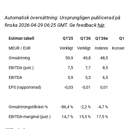
nedåttryck på estimaten.
Företaget upprepade sin helårsguidning om
Automatisk översättning: Ursprungligen publicerad på
förbättrad justerad EBITDA och offentliggjorde
finska 2026-04-29 06:25 GMT. Ge feedback
här
.
nya finansiella mål, inklusive minst 5 %
omsättningstillväxt och kostnader under 75 %
Estimat tabell
Q1'25
Q1'26
Q1'26e
Q1'2
av omsättningen.
MEUR / EUR
Verkligt
Verkligt
Inderes
Konsens
Oriolas svenska apoteksjoint venture visade
omsättningstillväxt, men resultatet var fortsatt
Omsättning
50,9
49,8
48,5
förlustbringande, vilket indikerar ihållande
EBITDA (just.)
7,5
7,7
8,5
lönsamhetsproblem.
EBITDA
5,9
5,3
6,5
Den nya utdelningspolicyn specificerar att 2/3
av resultatet efter skatt, exklusive joint
EPS (rapporterad)
-0,03
-0,01
0,01
venture-resultat, ska delas ut, men soliditeten
och nedskrivningsrisker kan begränsa
Omsättningstillväxt-%
-86,4 %
-2,2 %
-4,7 %
utdelningsmöjligheterna.
EBITDA-marginal (just.)
14,7 %
15,5 %
17,5 %
Detta innehåll är skapat av AI. Du kan lämna feedback
om det på Inderes
forum
.