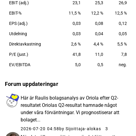
EBIT (adj.)
23,1
25,3
26,9
EBIT-%
11,5 %
12,2 %
12,5 %
EPS (adj.)
0,03
0,08
0,12
Utdelning
0,03
0,04
0,05
Direktavkastning
2,6 %
4,4 %
5,5 %
P/E (just.)
41,8
11,0
7,8
EV/EBITDA
5,0
0,5
neg.
Forum uppdateringar
Här är Raulis bolagsanalys av Oriola efter Q2-
resultatet Oriolas Q2-resultat hamnade något
under våra förväntningar. Vi prognostiserar att
bolaget...
2026-07-20 04:58
by Sijoittaja-alokas
3