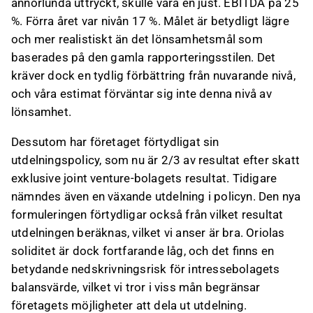
annorlunda uttryckt, skulle vara en just. EBITDA på 25
%. Förra året var nivån 17 %. Målet är betydligt lägre
och mer realistiskt än det lönsamhetsmål som
baserades på den gamla rapporteringsstilen. Det
kräver dock en tydlig förbättring från nuvarande nivå,
och våra estimat förväntar sig inte denna nivå av
lönsamhet.
Dessutom har företaget förtydligat sin
utdelningspolicy, som nu är 2/3 av resultat efter skatt
exklusive joint venture-bolagets resultat. Tidigare
nämndes även en växande utdelning i policyn. Den nya
formuleringen förtydligar också från vilket resultat
utdelningen beräknas, vilket vi anser är bra. Oriolas
soliditet är dock fortfarande låg, och det finns en
betydande nedskrivningsrisk för intressebolagets
balansvärde, vilket vi tror i viss mån begränsar
företagets möjligheter att dela ut utdelning.