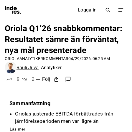
Logga in
Oriola Q1’26 snabbkommentar:
Resultatet sämre än förväntat,
nya mål presenterade
ORIOLA
ANALYTIKERKOMMENTAR
04/29/2026, 06:25 AM
Rauli Juva
Analytiker
9
2
Följ
likes
dislikes
Sammanfattning
Oriolas justerade EBITDA förbättrades från
jämförelseperioden men var lägre än
förväntningarna, vilket resulterade i ett
Läs mer