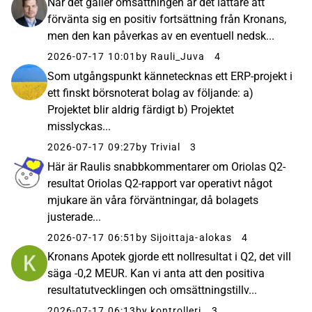
När det gäller omsättningen är det lättare att
förvänta sig en positiv fortsättning från Kronans,
men den kan påverkas av en eventuell nedsk...
2026-07-17 10:01
by Rauli_Juva
4
Som utgångspunkt kännetecknas ett ERP-projekt i
ett finskt börsnoterat bolag av följande: a)
Projektet blir aldrig färdigt b) Projektet
misslyckas...
2026-07-17 09:27
by Trivial
3
Här är Raulis snabbkommentarer om Oriolas Q2-
resultat Oriolas Q2-rapport var operativt något
mjukare än våra förväntningar, då bolagets
justerade...
2026-07-17 06:51
by Sijoittaja-alokas
4
Kronans Apotek gjorde ett nollresultat i Q2, det vill
säga -0,2 MEUR. Kan vi anta att den positiva
resultatutvecklingen och omsättningstillv...
2026-07-17 06:13
by kontrolleri
3