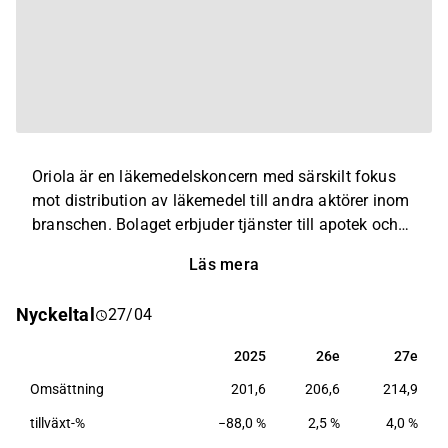
Oriola är en läkemedelskoncern med särskilt fokus
mot distribution av läkemedel till andra aktörer inom
branschen. Bolaget erbjuder tjänster till apotek och
övriga läkemedelsbolag, vilket exempelvis innefattar
Läs mera
förhandlingar med leverantörer och distribution av
produkter. Störst verksamhet innehas inom Norden
Nyckeltal
27/04
och Baltikum. Huvudkontoret ligger i Esbo.
2025
26e
27e
2025
26e
27e
Omsättning
201,6
206,6
214,9
tillväxt-%
−88,0 %
2,5 %
4,0 %