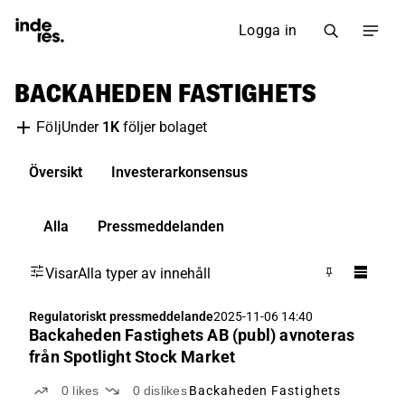
Logga in
BACKAHEDEN FASTIGHETS
Under
1K
följer bolaget
Följ
Översikt
Investerarkonsensus
Alla
Pressmeddelanden
Visar
Alla typer av innehåll
Regulatoriskt pressmeddelande
2025-11-06 14:40
Backaheden Fastighets AB (publ) avnoteras
från Spotlight Stock Market
0
likes
0
dislikes
Backaheden Fastighets