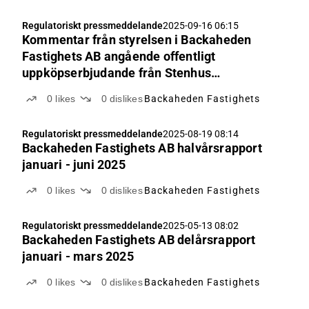
Regulatoriskt pressmeddelande
2025-09-16 06:15
Kommentar från styrelsen i Backaheden
Fastighets AB angående offentligt
uppköpserbjudande från Stenhus
Fastigheter I Norden AB
0
likes
0
dislikes
Backaheden Fastighets
Regulatoriskt pressmeddelande
2025-08-19 08:14
Backaheden Fastighets AB halvårsrapport
januari - juni 2025
0
likes
0
dislikes
Backaheden Fastighets
Regulatoriskt pressmeddelande
2025-05-13 08:02
Backaheden Fastighets AB delårsrapport
januari - mars 2025
0
likes
0
dislikes
Backaheden Fastighets