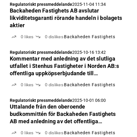
Regulatoriskt pressmeddelande
2025-11-04 11:34
Backaheden Fastighets AB avslutar
likviditetsgaranti rörande handeln i bolagets
aktier
0
likes
0
dislikes
Backaheden Fastighets
Regulatoriskt pressmeddelande
2025-10-16 13:42
Kommentar med anledning av det slutliga
utfallet i Stenhus Fastigheter i Norden AB:s
offentliga uppköpserbjudande till
aktieägarna i Backaheden Fastighets AB
0
likes
0
dislikes
Backaheden Fastighets
Regulatoriskt pressmeddelande
2025-10-01 06:00
Uttalande från den oberoende
budkommittén för Backaheden Fastighets
AB med anledning av det offentliga
uppköpserbjudandet från Stenhus
0
likes
0
dislikes
Backaheden Fastighets
Fastigheter I Norden AB