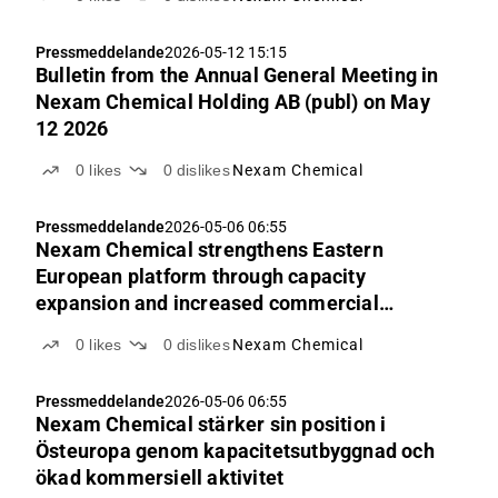
Pressmeddelande
2026-05-12 15:15
Bulletin from the Annual General Meeting in
Nexam Chemical Holding AB (publ) on May
12 2026
0
likes
0
dislikes
Nexam Chemical
Pressmeddelande
2026-05-06 06:55
Nexam Chemical strengthens Eastern
European platform through capacity
expansion and increased commercial
momentum
0
likes
0
dislikes
Nexam Chemical
Pressmeddelande
2026-05-06 06:55
Nexam Chemical stärker sin position i
Östeuropa genom kapacitetsutbyggnad och
ökad kommersiell aktivitet