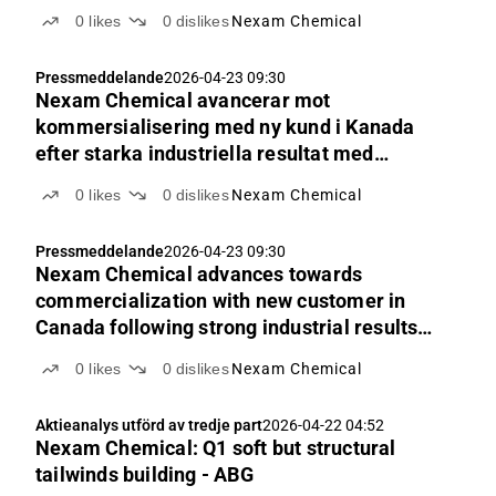
0
likes
0
dislikes
Nexam Chemical
Pressmeddelande
2026-04-23 09:30
Nexam Chemical avancerar mot
kommersialisering med ny kund i Kanada
efter starka industriella resultat med
Reactive Recycling™
0
likes
0
dislikes
Nexam Chemical
Pressmeddelande
2026-04-23 09:30
Nexam Chemical advances towards
commercialization with new customer in
Canada following strong industrial results
with Reactive Recycling™
0
likes
0
dislikes
Nexam Chemical
Aktieanalys utförd av tredje part
2026-04-22 04:52
Nexam Chemical: Q1 soft but structural
tailwinds building - ABG