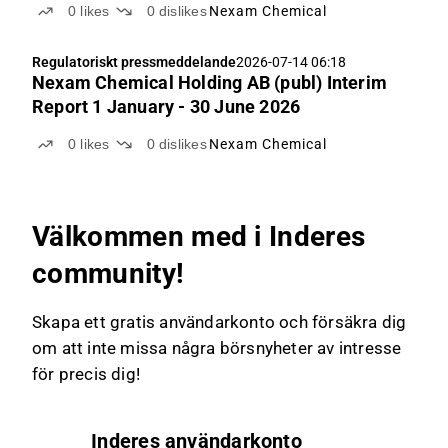
0
likes
0
dislikes
Nexam Chemical
(+76% growth y-o-y) Q2 results Nexam reported
record high quarterly sales at SEK 60m (+9% vs.
Regulatoriskt pressmeddelande
2026-07-14 06:18
ABGSCe 55m), +11...
Nexam Chemical Holding AB (publ) Interim
Report 1 January - 30 June 2026
0
likes
0
dislikes
Nexam Chemical
Välkommen med i Inderes
community!
Skapa ett gratis användarkonto och försäkra dig
om att inte missa några börsnyheter av intresse
för precis dig!
Inderes användarkonto