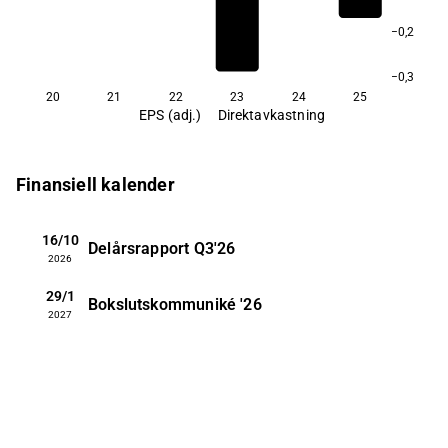
−0,2
−0,3
20
21
22
23
24
25
EPS (adj.)
Direktavkastning
Finansiell kalender
16/10
Delårsrapport
Q3'26
2026
29/1
Bokslutskommuniké
'26
2027