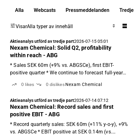
Alla
Webcasts
Pressmeddelanden
Tredje pa
Visar
Alla typer av innehåll
Aktieanalys utförd av tredje part
2026-07-15 05:01
Nexam Chemical: Solid Q2, profitability
within reach - ABG
* Sales SEK 60m (+9% vs. ABGSCe), first EBIT-
positive quarter * We continue to forecast full-year
profitability from '27e * Recycling +76% y-o-y, '26
0
likes
0
dislikes
Nexam Chemical
doubling ambition intact Q2 results Nexam reported
record quarterly sales of SEK 60m (+11% y-o-y, +9...
Aktieanalys utförd av tredje part
2026-07-14 07:12
Nexam Chemical: Record sales and first
positive EBIT - ABG
* Record quarterly sales: SEK 60m (+11% y-o-y), +9%
vs. ABGSCe * EBIT positive at SEK 0.14m (vs.
ABGSCe -1.8m) * Recycling now ~17% of sales