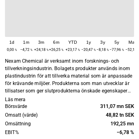
1d
1m
3m
6m
YTD
1y
3y
5y
Max
0,00
−4,72
+24,18
+26,25
+23,17
−20,47
−8,18
−77,96
−52,17
%
%
%
%
%
%
%
%
Nexam Chemical är verksamt inom forsknings- och
tillverkningsindustrin. Bolagets produkter används inom
plastindustrin för att tillverka material som är anpassade
för krävande miljöer. Produkterna som man utvecklar är
tillsatser som ger slutprodukterna önskade egenskaper
och som möjliggör återvinning av plasten. Kunder
Läs mera
återfinns inom exempelvis vindkraft, flyg- och
Börsvärde
311,07 mn SEK
återvinningsindustri. Huvudkontoret ligger i Lomma.
Omsatt (värde)
48,82 tn SEK
Omsättning
192,25 mn
EBIT%
−6,78 %