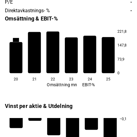
P/E
-
Direktavkastnings- %
-
Omsättning & EBIT-%
221,8
−1,9
−3,2
−3,7
147,8
−5,4
−6,8
73,9
−10,8
0
20
21
22
23
24
25
Omsättning mn
EBIT-%
Vinst per aktie & Utdelning
−0,1