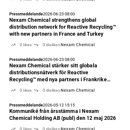
Pressmeddelande
2026-06-23 08:00
Nexam Chemical strengthens global
distribution network for Reactive Recycling™
with new partners in France and Turkey
0
likes
0
dislikes
Nexam Chemical
Pressmeddelande
2026-06-23 08:00
Nexam Chemical stärker sitt globala
distributionsnätverk för Reactive
Recycling™ med nya partners i Frankrike
och Turkiet
0
likes
0
dislikes
Nexam Chemical
Pressmeddelande
2026-05-12 15:15
Kommuniké från årsstämma i Nexam
Chemical Holding AB (publ) den 12 maj 2026
0
likes
0
dislikes
Nexam Chemical