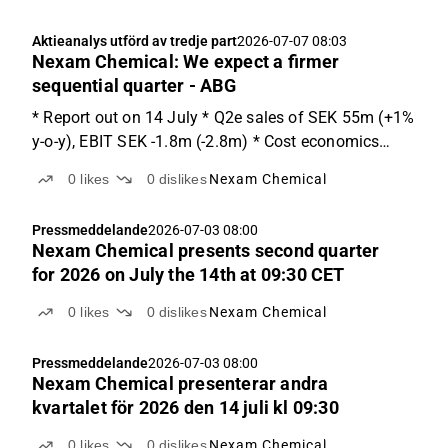
Aktieanalys utförd av tredje part
2026-07-07 08:03
Nexam Chemical: We expect a firmer
sequential quarter - ABG
* Report out on 14 July * Q2e sales of SEK 55m (+1%
y-o-y), EBIT SEK -1.8m (-2.8m) * Cost economics
increasingly favour recycled content Q2 expectations
0
likes
0
dislikes
Nexam Chemical
We estimate Q2 sales of SEK 55m, up 1% y-o-y
despite tough comps in the quarter. We estimate
Pressmeddelande
2026-07-03 08:00
sales...
Nexam Chemical presents second quarter
for 2026 on July the 14th at 09:30 CET
0
likes
0
dislikes
Nexam Chemical
Pressmeddelande
2026-07-03 08:00
Nexam Chemical presenterar andra
kvartalet för 2026 den 14 juli kl 09:30
0
likes
0
dislikes
Nexam Chemical