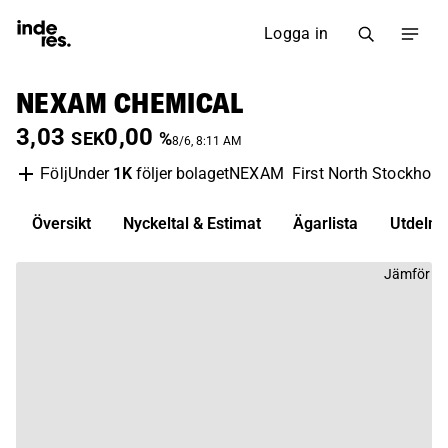
Logga in
NEXAM CHEMICAL
3,03
0,00
SEK
%
8/6, 8:11 AM
Under
1K
följer bolaget
NEXAM
First North Stockhol
Följ
Översikt
Nyckeltal & Estimat
Ägarlista
Utdelni
Jämför