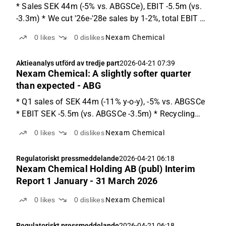
* Sales SEK 44m (-5% vs. ABGSCe), EBIT -5.5m (vs.
-3.3m) * We cut '26e-'28e sales by 1-2%, total EBIT by
SEK 6m * Rising virgin plastic prices present an
0
likes
0
dislikes
Nexam Chemical
opportunity for Nexam Q1 a bit softer, more
optimistic on Q2 Nexam reported slightly softer
Aktieanalys utförd av tredje part
2026-04-21 07:39
sales...
Nexam Chemical: A slightly softer quarter
than expected - ABG
* Q1 sales of SEK 44m (-11% y-o-y), -5% vs. ABGSCe
* EBIT SEK -5.5m (vs. ABGSCe -3.5m) * Recycling
continues to show strength (+89% y-o-y) Q1 results
0
likes
0
dislikes
Nexam Chemical
Sales came in at SEK 44m (-5% vs. ABGSCe 46m),
-11% y-o-y. EBIT adj. came in lower at SEK -5.5m
Regulatoriskt pressmeddelande
2026-04-21 06:18
(vs....
Nexam Chemical Holding AB (publ) Interim
Report 1 January - 31 March 2026
0
likes
0
dislikes
Nexam Chemical
Regulatoriskt pressmeddelande
2026-04-21 06:18