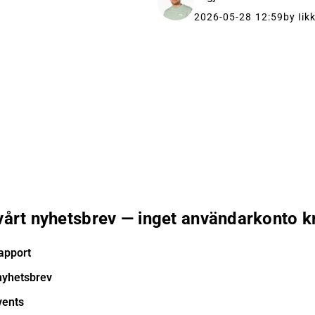
2026-05-28 12:59
by Ii
 vårt nyhetsbrev — inget användarkonto k
apport
nyhetsbrev
vents