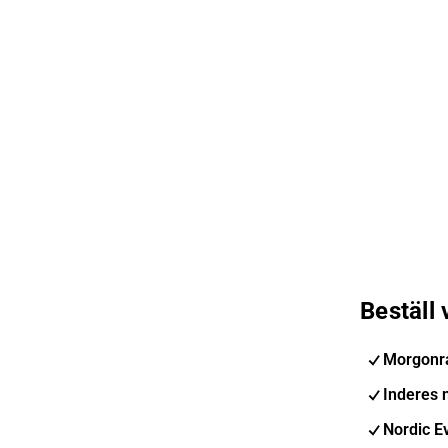
Beställ
Morgonr
Inderes 
Nordic E