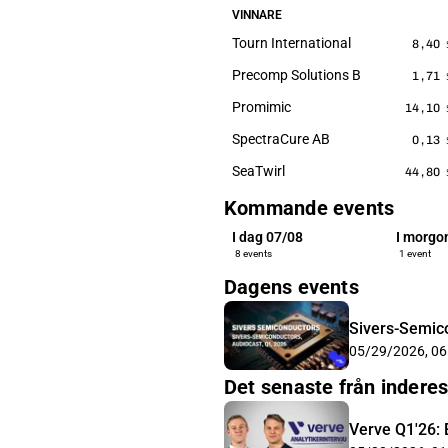
VINNARE
Tourn International
8,40
Precomp Solutions B
1,71
Promimic
14,10
SpectraCure AB
0,13
SeaTwirl
44,80
Kommande events
I dag 07/08
I morgo
8 events
1 event
Dagens events
Sivers-Semico
05/29/2026, 06
Det senaste från indere
Verve Q1'26: E