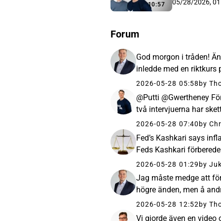
05/28/2026, 01
10:57
Forum
God morgon i tråden! Änt
inledde med en riktkurs
2026-05-28 05:58
by Th
@Putti @Gwertheney Förh
två intervjuerna har skett
2026-05-28 07:40
by Chr
Fed’s Kashkari says infla
Feds Kashkari förberede
2026-05-28 01:29
by Ju
Jag måste medge att för
högre änden, men å andra
2026-05-28 12:52
by Th
Vi gjorde även en vide