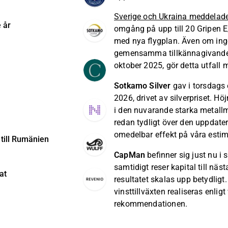
Sverige och Ukraina meddela
 år
omgång på upp till 20 Gripen 
med nya flygplan. Även om inge
gemensamma tillkännagivandet f
oktober 2025, gör detta utfall 
Sotkamo Silver
gav i torsdags 
2026, drivet av silverpriset. 
i den nuvarande starka metallm
redan tydligt över den uppdat
omedelbar effekt på våra estim
till Rumänien
CapMan
befinner sig just nu i 
samtidigt reser kapital till näs
at
resultatet skalas upp betydligt.
vinsttillväxten realiseras enli
rekommendationen.