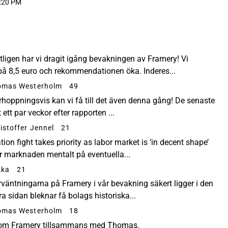
:20 PM
ligen har vi dragit igång bevakningen av Framery! Vi
 på 8,5 euro och rekommendationen öka. Inderes...
omas Westerholm
49
oppningsvis kan vi få till det även denna gång! De senaste
 ett par veckor efter rapporten ...
istoffer Jennel
21
tion fight takes priority as labor market is ‘in decent shape’
r marknaden mentalt på eventuella...
kka
21
väntningarna på Framery i vår bevakning säkert ligger i den
 sidan bleknar få bolags historiska...
omas Westerholm
18
o om Framery tillsammans med Thomas.