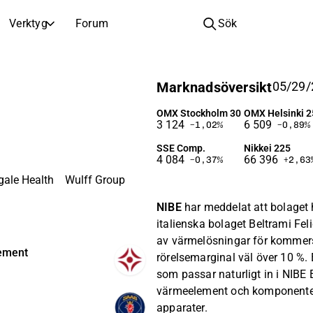
Verktyg
Forum
Sök
BOLAG
Marknadsöversikt
05/29/
Bolag
Videohub för aktieanalys, forskning och expertkommentarer
Jämför nyckeltal och utveckling för flera aktier
Realtidskurser, index och marknadsutveckling
Expertaktieanalys och rekommendationer
Bläddra och filtrera hela listan över noterade bolag
OMX Stockholm 30
OMX Helsinki 2
3 124
6 509
−1,02
%
−0,89
%
Upptäck
Fullständiga utskrifter av resultatsamtal och investerarmöten
Compare EPS estimates to reported results
SSE Comp.
Nikkei 225
Nyheter, insikter och marknadskommentarer
Daglig marknadssammanfattning och nattens viktigaste händelser
Inspiration till din nästa investering
4 084
66 396
or
−0,37
%
+2,63
Börsnoteringar
See how your savings grow with the power of compound interest.
gale Health
Wulff Group
Kommande resultat, noteringar och företagshändelser
Nya noteringar och kommande börsintroduktioner
NIBE
har meddelat att bolaget 
Årsstämmor
italienska bolaget Beltrami Feli
Datum för årsstämmor och aktieägarinformation
av värmelösningar för kommer
lement
rörelsemarginal väl över 10 %. 
som passar naturligt in i NIBE 
värmeelement och komponenter 
apparater.