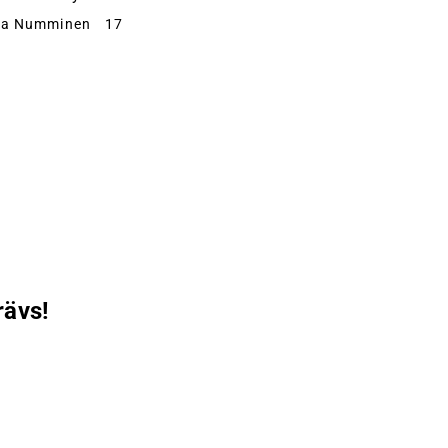
kka Numminen
17
rävs!