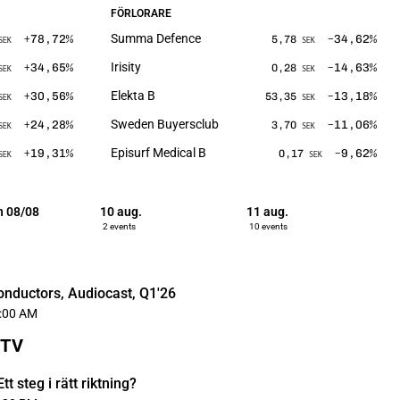
FÖRLORARE
Summa Defence
+78,72
%
−34,62
%
5,78
SEK
SEK
Irisity
+34,65
%
−14,63
%
0,28
SEK
SEK
Elekta B
+30,56
%
−13,18
%
53,35
SEK
SEK
Sweden Buyersclub
+24,28
%
−11,06
%
3,70
SEK
SEK
Episurf Medical B
+19,31
%
−9,62
%
0,17
SEK
SEK
n 08/08
10 aug.
11 aug.
2 events
10 events
nductors, Audiocast, Q1'26
:00 AM
sTV
tt steg i rätt riktning?