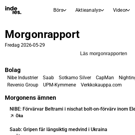
Börs
Aktieanalys
Videor
AKTIEMARKNADER
AKTIEFORSKNING
inderesTV
Aktiejämförelse
Morgonrapport
Börs
Aktieanalys
Fredag 2026-05-29
Transkriptioner
Earnings Season
Läs morgonrapporten
Morgonrapport
Artiklar
Bolag
Compound Interest Calculat
Börskalender
Portfölj
Nibe Industrier
Saab
Sotkamo Silver
CapMan
Nightin
Inderes modellportfölj
Revenio Group
UPM-Kymmene
Verkkokauppa.com
Utdelningskalender
Morgonens ämnen
Kommande och tidigare utdelningar
NIBE: Förvärvar Beltrami i nischat bolt-on-förvärv inom E
Öka
Saab: Gripen får långsiktig medvind i Ukraina