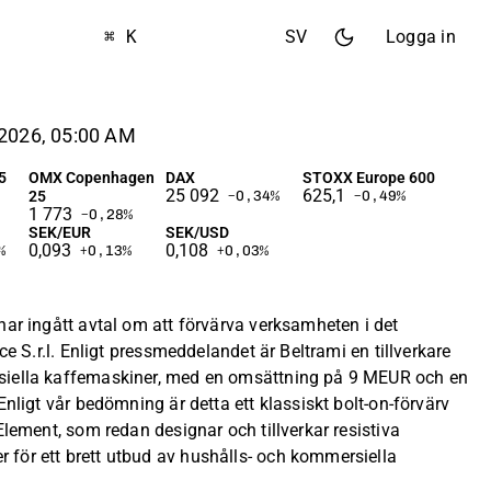
⌘ K
SV
Logga in
2026, 05:00 AM
5
OMX Copenhagen
DAX
STOXX Europe 600
25 092
625,1
25
−0,34
%
−0,49
%
1 773
−0,28
%
SEK/EUR
SEK/USD
0,093
0,108
%
+0,13
%
+0,03
%
har ingått avtal om att förvärva verksamheten i det
ce S.r.l. Enligt pressmeddelandet är Beltrami en tillverkare
siella kaffemaskiner, med en omsättning på 9 MEUR och en
Enligt vår bedömning är detta ett klassiskt bolt-on-förvärv
Element, som redan designar och tillverkar resistiva
för ett brett utbud av hushålls- och kommersiella