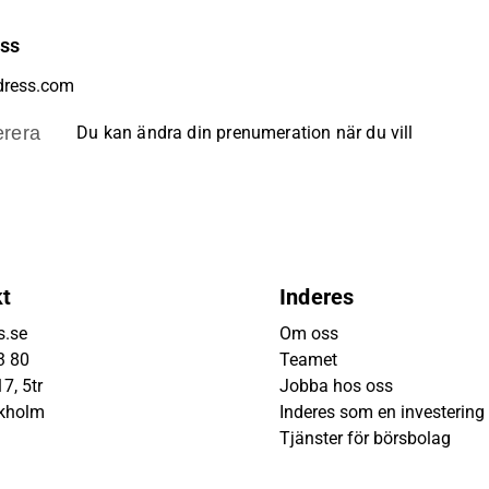
ess
rera
Du kan ändra din prenumeration när du vill
kt
Inderes
s.se
Om oss
3 80
Teamet
7, 5tr
Jobba hos oss
ckholm
Inderes som en investering
Tjänster för börsbolag