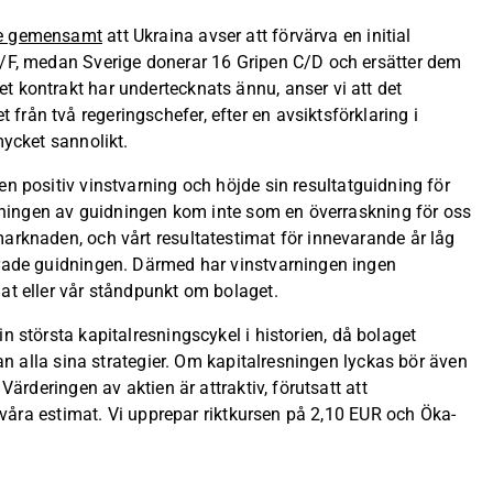
de gemensamt
att Ukraina avser att förvärva en initial
E/F, medan Sverige donerar 16 Gripen C/D och ersätter dem
t kontrakt har undertecknats ännu, anser vi att det
rån två regeringschefer, efter en avsiktsförklaring i
mycket sannolikt.
en positiv vinstvarning och höjde sin resultatguidning för
Höjningen av guidningen kom inte som en överraskning för oss
arknaden, och vårt resultatestimat för innevarande år låg
erade guidningen. Därmed har vinstvarningen ingen
at eller vår ståndpunkt om bolaget.
sin största kapitalresningscykel i historien, då bolaget
tan alla sina strategier. Om kapitalresningen lyckas bör även
 Värderingen av aktien är attraktiv, förutsatt att
gt våra estimat. Vi upprepar riktkursen på 2,10 EUR och Öka-