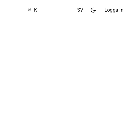
⌘ K
SV
Logga in