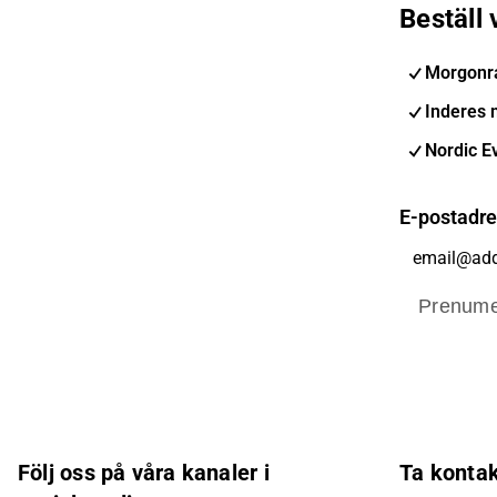
Beställ
Morgonr
Inderes 
Nordic E
E-postadr
Prenume
Följ oss på våra kanaler i
Ta konta