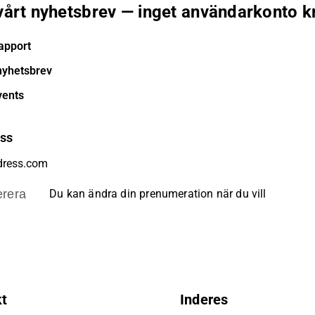
 vårt nyhetsbrev — inget användarkonto k
apport
nyhetsbrev
vents
ess
rera
Du kan ändra din prenumeration när du vill
kt
Inderes