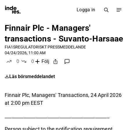
Logga in
Finnair Plc - Managers'
transactions - Suvanto-Harsaae
FIA1S
REGULATORISKT PRESSMEDDELANDE
04/24/2026, 11:00 AM
0
0
Följ
likes
dislikes
Läs börsmeddelandet
Finnair Plc, Managers' Transactions, 24 April 2026
at 2:00 pm EEST
____________________________________________
Person subject to the notification requirement