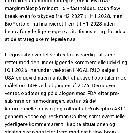
bortfaldet af antistofindtægter, mens EBITDA-
marginmålet på mindst 15% fastholdes. Cash flow
break-even forskydes fra H2 2027 til H1 2028, men
BioPorto er nu finansieret frem til H1 2028 uden
behov for yderligere egenkapitalfinansiering, forudsat
at de strategiske milepæle nås.
I regnskabseventet ventes fokus særligt at være
rettet mod den underliggende kommercielle udvikling
i Q1 2026 , herunder væksten i NGAL RUO-salget i
USA og udviklingen i antallet af aktive hospitaler mod
målet om 60+ ved udgangen af 2026. Derudover
ventes opdatering på dialogen med FDA efter pre-
submission-anmodningen, status på det
kommercielle opsving og roll-out af ProNephro AKI™
gennem Roche og Beckman Coulter, samt eventuelle
yderligere kommentarer til kapitalsituationen og
strategiske prioriteter frem mod cash flow break-