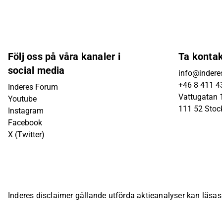
Följ oss på våra kanaler i
Ta konta
social media
info@indere
+46 8 411 4
Inderes Forum
Vattugatan 1
Youtube
111 52 Sto
Instagram
Facebook
X (Twitter)
Inderes disclaimer gällande utförda aktieanalyser kan läsa
bolagsspecifika sida på Inderes webbplats.
© Inderes Oyj. A