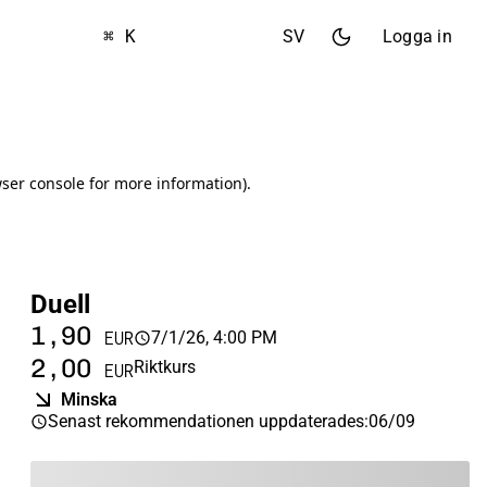
⌘ K
SV
Logga in
Duell
1,90
7/1/26, 4:00 PM
EUR
2,00
Riktkurs
EUR
Minska
Senast rekommendationen uppdaterades
:
06/09