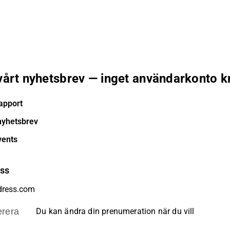
 vårt nyhetsbrev — inget användarkonto k
apport
nyhetsbrev
vents
ess
rera
Du kan ändra din prenumeration när du vill