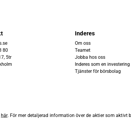
kt
Inderes
s.se
Om oss
3 80
Teamet
7, 5tr
Jobba hos oss
ckholm
Inderes som en investering
Tjänster för börsbolag
s
här
. För mer detaljerad information över de aktier som aktivt
lla rättigheter förbehållna.