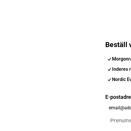
Beställ
Morgonr
Inderes 
Nordic E
E-postadr
Prenume