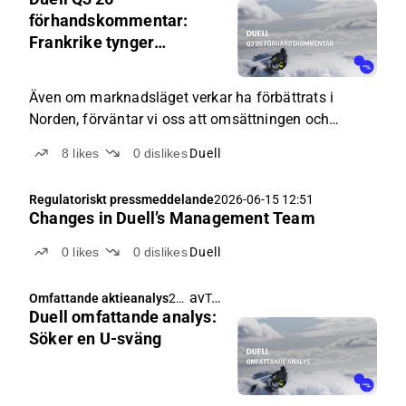
06-
förhandskommentar:
26
Frankrike tynger
04:4
marginalen, fokus på
0
balansräkningen
Även om marknadsläget verkar ha förbättrats i
Norden, förväntar vi oss att omsättningen och
marginalen har försvagats jämfört med
8
likes
0
dislikes
Duell
jämförelseperioden, framför allt till följd av det
franska dotterbolagets svaga utveckling.
Regulatoriskt pressmeddelande
2026-06-15 12:51
Changes in Duell’s Management Team
0
likes
0
dislikes
Duell
av
Tommi Saarinen
Omfattande aktieanalys
20
Duell omfattande analys:
26-
06-
Söker en U-sväng
09
06:
23