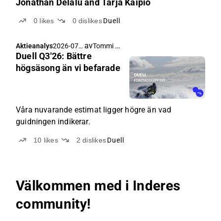
Jonathan Delalu and Tarja Kaipio
0
likes
0
dislikes
Duell
av
Tommi Saarinen
Aktieanalys
2026-07-
Duell Q3'26: Bättre
03 03:00
högsäsong än vi befarade
Våra nuvarande estimat ligger högre än vad
guidningen indikerar.
10
likes
2
dislikes
Duell
Välkommen med i Inderes
community!