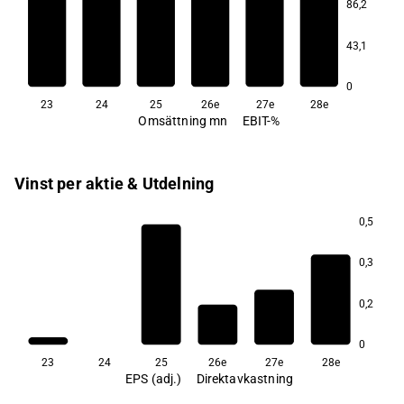
86,2
3,9
3,9
3,3
43,1
2,8
2,2
0
23
24
25
26e
27e
28e
Omsättning mn
EBIT-%
Vinst per aktie & Utdelning
0,5
0,3
0,2
0
23
24
25
26e
27e
28e
EPS (adj.)
Direktavkastning