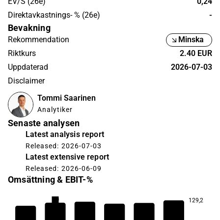
EV/S (26e)
0,24
Direktavkastnings- % (26e)
-
Bevakning
Rekommendation
Minska
Riktkurs
2.40 EUR
Uppdaterad
2026-07-03
Disclaimer
Tommi Saarinen
Analytiker
Senaste analysen
Latest analysis report
Released: 2026-07-03
Latest extensive report
Released: 2026-06-09
Omsättning & EBIT-%
5,0
129,2