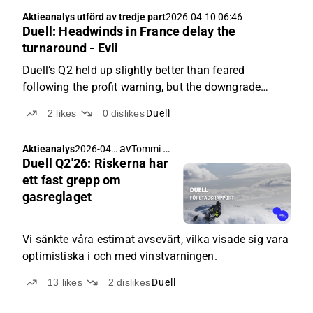
Aktieanalys utförd av tredje part
2026-04-10 06:46
Duell: Headwinds in France delay the
turnaround - Evli
Duell’s Q2 held up slightly better than feared
following the profit warning, but the downgrade
shifts the burden clearly to H2. The ongoing French
2
likes
0
dislikes
Duell
portfolio transition is set to weigh more heavily in the
second half, delaying the earnings recovery.
av
Tommi Saarinen
Aktieanalys
2026-04-
Duell Q2'26: Riskerna har
10 04:24
ett fast grepp om
gasreglaget
Vi sänkte våra estimat avsevärt, vilka visade sig vara
optimistiska i och med vinstvarningen.
13
likes
2
dislikes
Duell