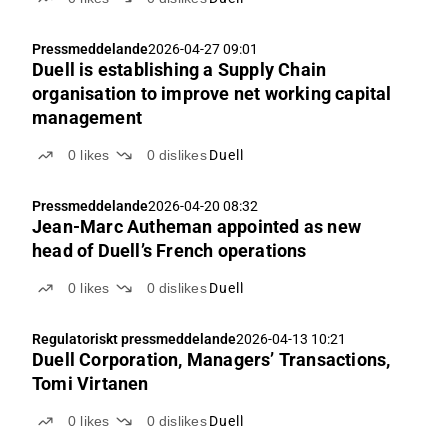
Pressmeddelande
2026-04-27 09:01
Duell is establishing a Supply Chain
organisation to improve net working capital
management
0
likes
0
dislikes
Duell
Pressmeddelande
2026-04-20 08:32
Jean-Marc Autheman appointed as new
head of Duell’s French operations
0
likes
0
dislikes
Duell
Regulatoriskt pressmeddelande
2026-04-13 10:21
Duell Corporation, Managers’ Transactions,
Tomi Virtanen
0
likes
0
dislikes
Duell