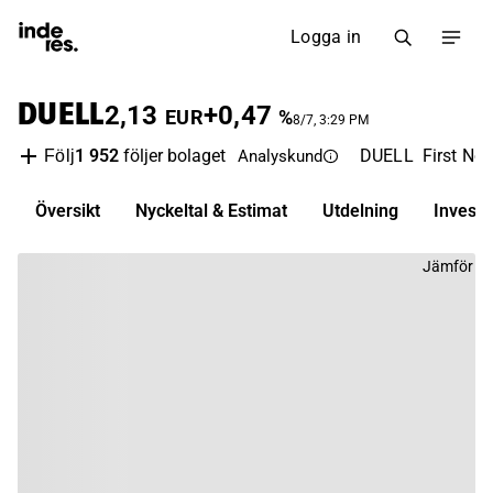
Logga in
DUELL
2,13
+0,47
EUR
%
8/7, 3:29 PM
1 952
följer bolaget
DUELL
First Nor
Följ
Analyskund
Översikt
Nyckeltal & Estimat
Utdelning
Invest
Jämför