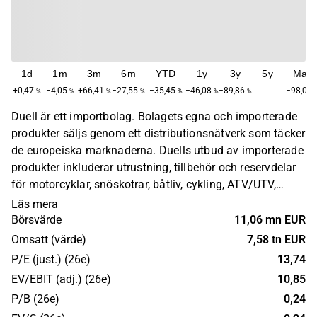
1d
1m
3m
6m
YTD
1y
3y
5y
Max
+0,47
−4,05
+66,41
−27,55
−35,45
−46,08
−89,86
-
−98,01
%
%
%
%
%
%
%
Duell är ett importbolag. Bolagets egna och importerade
produkter säljs genom ett distributionsnätverk som täcker
de europeiska marknaderna. Duells utbud av importerade
produkter inkluderar utrustning, tillbehör och reservdelar
för motorcyklar, snöskotrar, båtliv, cykling, ATV/UTV,
mopeder och skotrar. Bolaget grundades 1983 och har
Läs mera
sitt huvudkontor i Mustasaari, Finland.
Börsvärde
11,06 mn EUR
Omsatt (värde)
7,58 tn EUR
P/E (just.) (26e)
13,74
EV/EBIT (adj.) (26e)
10,85
P/B (26e)
0,24