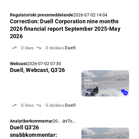
Regulatoriskt pressmeddelande
2026-07-02 14:04
Correction: Duell Corporation nine months
2026 financial report September 2025-May
2026
0
likes
0
dislikes
Duell
Webcast
2026-07-02 07:30
Duell, Webcast, Q3'26
0
likes
0
dislikes
Duell
av
Tommi Saarinen
Analytikerkommentar
202
Duell Q3'26
6-
07-
snabbkommentar: