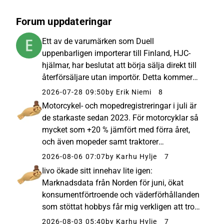
Forum uppdateringar
Ett av de varumärken som Duell
uppenbarligen importerar till Finland, HJC-
hjälmar, har beslutat att börja sälja direkt till
återförsäljare utan importör. Detta kommer
säkerligen inte att ha en betydande inverkan
2026-07-28 09:50
by Erik Niemi
8
på Duells resultat, men det illustrerar väl den
Motorcykel- och mopedregistreringar i juli är
affärsrisk som en akt...
de starkaste sedan 2023. För motorcyklar så
mycket som +20 % jämfört med förra året,
och även mopeder samt traktorer
(mopedbilar) visar förbättring. Marknaden rör
2026-08-06 07:07
by Karhu Hylje
7
sig i rätt riktning. Även i juni slogs förra årets
Iivo ökade sitt innehav lite igen:
siffror. Det ser illa...
Marknadsdata från Norden för juni, ökat
konsumentförtroende och väderförhållanden
som stöttat hobbys får mig verkligen att tro
att man kommer att nå en god omsättning i
2026-08-03 05:40
by Karhu Hylje
7