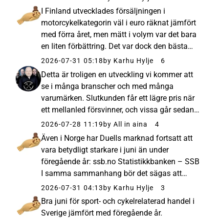
Norden även under Q4. Jag vet inte om
I Finland utvecklades försäljningen i
Frankrikes katastrofala läge ens kan f...
motorcykelkategorin väl i euro räknat jämfört
med förra året, men mätt i volym var det bara
en liten förbättring. Det var dock den bästa
junimånaden sedan 2023.
2026-07-31 05:18
by Karhu Hylje
6
Detta är troligen en utveckling vi kommer att
se i många branscher och med många
varumärken. Slutkunden får ett lägre pris när
ett mellanled försvinner, och vissa går sedan
över till en modell där det bara finns en
2026-07-28 11:19
by All in aina
4
importör och inga återförsäljare. Jag tror att
Även i Norge har Duells marknad fortsatt att
det kommer att ha ...
vara betydligt starkare i juni än under
föregående år: ssb.no Statistikkbanken – SSB
I samma sammanhang bör det sägas att
värmeböljorna och skogsbränderna i
2026-07-31 04:13
by Karhu Hylje
3
Frankrike knappast har piggat upp
Bra juni för sport- och cykelrelaterad handel i
marknaden. Detta, tillsammans med Duells
Sverige jämfört med föregående år.