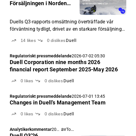
02
Försäljningen i Norden
06:3
drev estimatöverträffelse
1
Duells Q3-rapports omsättning överträffade vår
förväntning tydligt, drivet av en starkare försäljning
än väntat i Norden.
14
likes
0
dislikes
Duell
Regulatoriskt pressmeddelande
2026-07-02 05:30
Duell Corporation nine months 2026
financial report September 2025-May 2026
0
likes
0
dislikes
Duell
Regulatoriskt pressmeddelande
2026-07-01 13:45
Changes in Duell’s Management Team
0
likes
0
dislikes
Duell
av
Tommi Saarinen
Analytikerkommentar
202
Duell Q3'26
6-