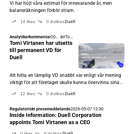
Vi har höjt våra estimat för innevarande år, men
balansräkningen förblir stram.
14
likes
0
dislikes
Duell
av
Tommi Saarinen
Analytikerkommentar
202
Tomi Virtanen har utsetts
6-
05-
till permanent VD för
08
Duell
06:0
3
Att hitta en lämplig VD snabbt var enligt vår mening
viktigt för att företaget skulle kunna övervinna sina
utmaningar.
12
likes
0
dislikes
Duell
Regulatoriskt pressmeddelande
2026-05-07 12:30
Inside Information: Duell Corporation
appoints Tomi Virtanen as a CEO
0
likes
0
dislikes
Duell