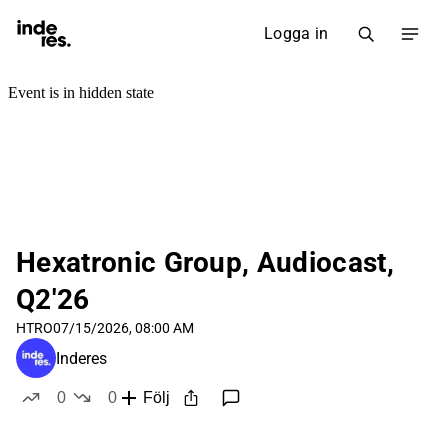
Logga in
Hexatronic Group, Audiocast,
Q2'26
HTRO
07/15/2026, 08:00 AM
Inderes
0
0
Följ
likes
dislikes