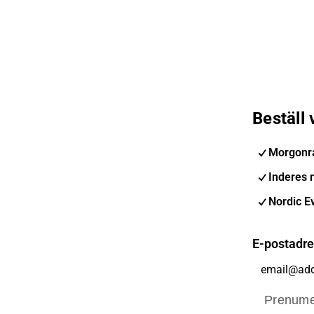
Beställ
Morgonr
Inderes 
Nordic E
E-postadr
Prenume