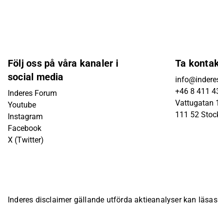
Följ oss på våra kanaler i
Ta konta
social media
info@indere
+46 8 411 4
Inderes Forum
Vattugatan 1
Youtube
111 52 Sto
Instagram
Facebook
X (Twitter)
Inderes disclaimer gällande utförda aktieanalyser kan läsa
bolagsspecifika sida på Inderes webbplats.
© Inderes Oyj. A