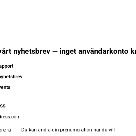
 vårt nyhetsbrev — inget användarkonto k
apport
nyhetsbrev
vents
ess
rera
Du kan ändra din prenumeration när du vill