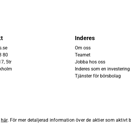
kt
Inderes
s.se
Om oss
3 80
Teamet
7, 5tr
Jobba hos oss
ckholm
Inderes som en investering
Tjänster för börsbolag
s
här
. För mer detaljerad information över de aktier som aktivt
lla rättigheter förbehållna.