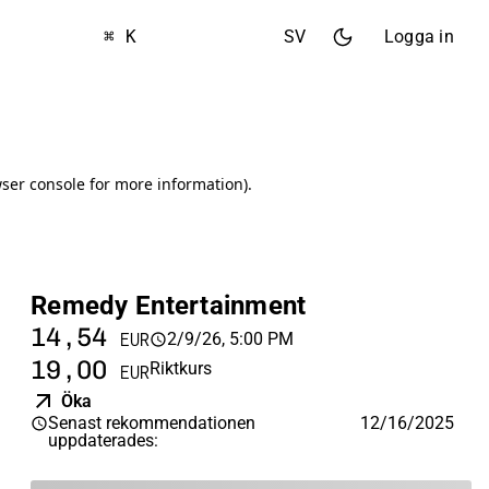
⌘ K
SV
Logga in
Remedy Entertainment
14,54
2/9/26, 5:00 PM
EUR
19,00
Riktkurs
EUR
Öka
Senast rekommendationen
12/16/2025
uppdaterades
: