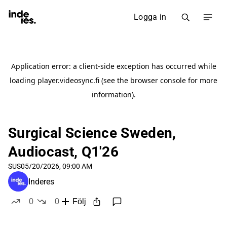
Logga in
Surgical Science Sweden,
Audiocast, Q1'26
SUS
05/20/2026, 09:00 AM
Inderes
0
0
Följ
likes
dislikes