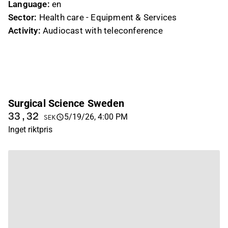
Language:
en
Sector:
Health care - Equipment & Services
Activity:
Audiocast with teleconference
Surgical Science Sweden
33,32
5/19/26, 4:00 PM
SEK
Inget riktpris