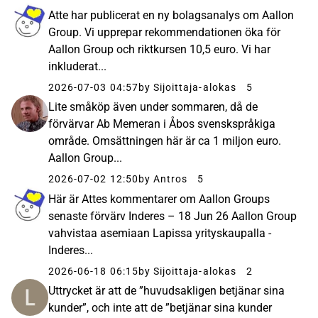
Atte har publicerat en ny bolagsanalys om Aallon
Group. Vi upprepar rekommendationen öka för
Aallon Group och riktkursen 10,5 euro. Vi har
inkluderat...
2026-07-03 04:57
by Sijoittaja-alokas
5
Lite småköp även under sommaren, då de
förvärvar Ab Memeran i Åbos svenskspråkiga
område. Omsättningen här är ca 1 miljon euro.
Aallon Group...
2026-07-02 12:50
by Antros
5
Här är Attes kommentarer om Aallon Groups
senaste förvärv Inderes – 18 Jun 26 Aallon Group
vahvistaa asemiaan Lapissa yrityskaupalla -
Inderes...
2026-06-18 06:15
by Sijoittaja-alokas
2
Uttrycket är att de ”huvudsakligen betjänar sina
kunder”, och inte att de ”betjänar sina kunder