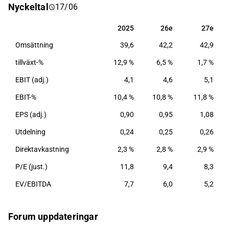
Nyckeltal
17/06
ekonomistyrning. Dessutom gör bolaget egen
applikationsutveckling inom digitala tjänster och
2025
26e
27e
2025
26e
27e
automatisering av ekonomiadministration.
Omsättning
39,6
42,2
42,9
Koncernen grundades 1957.
tillväxt-%
12,9 %
6,5 %
1,7 %
EBIT (adj.)
4,1
4,6
5,1
EBIT-%
10,4 %
10,8 %
11,8 %
EPS (adj.)
0,90
0,95
1,08
Utdelning
0,24
0,25
0,26
Direktavkastning
2,3 %
2,8 %
2,9 %
P/E (just.)
11,8
9,4
8,3
EV/EBITDA
7,7
6,0
5,2
Forum uppdateringar