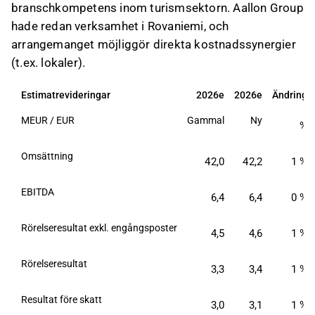
branschkompetens inom turismsektorn. Aallon Group
hade redan verksamhet i Rovaniemi, och
arrangemanget möjliggör direkta kostnadssynergier
(t.ex. lokaler).
Estimatrevideringar
2026e
2026e
Ändring
MEUR / EUR
Gammal
Ny
%
Omsättning
42,0
42,2
1 %
EBITDA
6,4
6,4
0 %
Rörelseresultat exkl. engångsposter
4,5
4,6
1 %
Rörelseresultat
3,3
3,4
1 %
Resultat före skatt
3,0
3,1
1 %