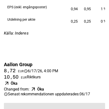
EPS (exkl. engångsposter)
0,94
0,95
1 %
Utdelning per aktie
0,25
0,25
0 %
Källa: Inderes
Aallon Group
8,72
6/17/26, 4:00 PM
EUR
10,50
Riktkurs
EUR
Öka
Changed from
:
Öka
Senast rekommendationen uppdaterades
:
06/17