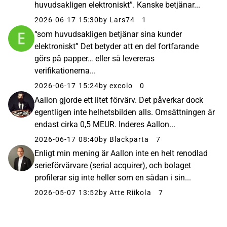
huvudsakligen elektroniskt”. Kanske betjänar...
2026-06-17 15:30
by Lars74
1
“som huvudsakligen betjänar sina kunder
elektroniskt” Det betyder att en del fortfarande
görs på papper… eller så levereras
verifikationerna...
2026-06-17 15:24
by excolo
0
Aallon gjorde ett litet förvärv. Det påverkar dock
egentligen inte helhetsbilden alls. Omsättningen är
endast cirka 0,5 MEUR. Inderes Aallon...
2026-06-17 08:40
by Blackparta
7
Enligt min mening är Aallon inte en helt renodlad
serieförvärvare (serial acquirer), och bolaget
profilerar sig inte heller som en sådan i sin...
2026-05-07 13:52
by Atte Riikola
7