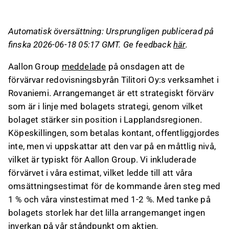
kostnadssynergier.
Förvärvet har lett till en ökning av Aallon
Automatisk översättning: Ursprungligen publicerad på
Groups omsättnings- och vinstestimat med 1-
finska 2026-06-18 05:17 GMT. Ge feedback
här
.
2 % för de kommande åren.
Tilitori Oy, med en omsättning på 0,53 MEUR
Aallon Group
meddelade
på onsdagen att de
och en EBITDA på nästan 24 % för det senaste
förvärvar redovisningsbyrån Tilitori Oy:s verksamhet i
räkenskapsåret, förväntas inte upprätthålla
Rovaniemi. Arrangemanget är ett strategiskt förvärv
samma lönsamhet under Aallon Groups
som är i linje med bolagets strategi, genom vilket
ägande.
bolaget stärker sin position i Lapplandsregionen.
Förvärvet inkluderar övergången av fyra
Köpeskillingen, som betalas kontant, offentliggjordes
yrkesverksamma till Aallon Group och tillför
inte, men vi uppskattar att den var på en måttlig nivå,
branschkompetens inom turismsektorn.
vilket är typiskt för Aallon Group. Vi inkluderade
förvärvet i våra estimat, vilket ledde till att våra
Detta innehåll är skapat av AI. Du kan lämna feedback
omsättningsestimat för de kommande åren steg med
om det på Inderes
forum
.
1 % och våra vinstestimat med 1-2 %. Med tanke på
bolagets storlek har det lilla arrangemanget ingen
inverkan på vår ståndpunkt om aktien.