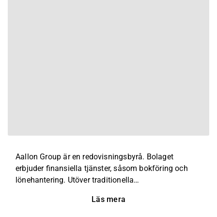
Aallon Group är en redovisningsbyrå. Bolaget
erbjuder finansiella tjänster, såsom bokföring och
lönehantering. Utöver traditionella
redovisningstjänster erbjuder bolaget olika
Läs mera
rådgivningstjänster relaterade till affärsverksamhet
och beskattning, samt tjänster som stödjer