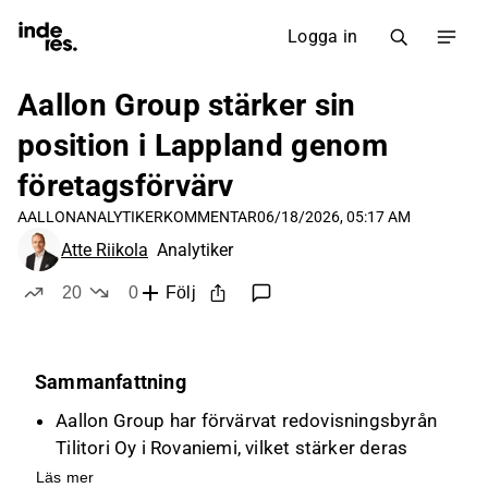
Logga in
Aallon Group stärker sin
position i Lappland genom
företagsförvärv
AALLON
ANALYTIKERKOMMENTAR
06/18/2026, 05:17 AM
Atte Riikola
Analytiker
20
0
Följ
likes
dislikes
Sammanfattning
Aallon Group har förvärvat redovisningsbyrån
Tilitori Oy i Rovaniemi, vilket stärker deras
position i Lappland och möjliggör
Läs mer