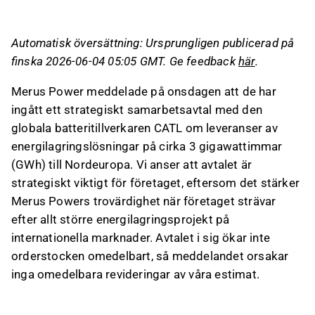
vilket stärker företagets trovärdighet på
internationella marknader.
Automatisk översättning: Ursprungligen publicerad på
Avtalet ökar inte omedelbart orderboken, men
finska 2026-06-04 05:05 GMT. Ge feedback
här
.
det är en viktig referens och bevis på
förtroende för Merus Powers förmåga att
Merus Power meddelade på onsdagen att de har
leverera system.
ingått ett strategiskt samarbetsavtal med den
Partnerskapet med CATL är betydelsefullt för
globala batteritillverkaren CATL om leveranser av
Merus Powers internationaliseringsstrategi,
energilagringslösningar på cirka 3 gigawattimmar
trots att det inte har några omedelbara
(GWh) till Nordeuropa. Vi anser att avtalet är
ekonomiska effekter.
strategiskt viktigt för företaget, eftersom det stärker
Merus Powers trovärdighet när företaget strävar
Detta innehåll är skapat av AI. Du kan lämna feedback
efter allt större energilagringsprojekt på
om det på Inderes
forum
.
internationella marknader. Avtalet i sig ökar inte
orderstocken omedelbart, så meddelandet orsakar
inga omedelbara revideringar av våra estimat.