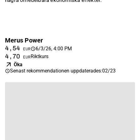
några omedelbara ekonomiska effekter.
Merus Power
4,54
6/3/26, 4:00 PM
EUR
4,70
Riktkurs
EUR
Öka
Senast rekommendationen uppdaterades
:
02/23