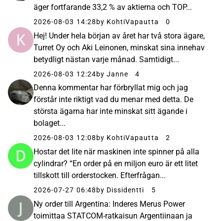
äger fortfarande 33,2 % av aktierna och TOP...
2026-08-03 14:28
by KohtiVapautta
0
Hej! Under hela början av året har två stora ägare,
Turret Oy och Aki Leinonen, minskat sina innehav
betydligt nästan varje månad. Samtidigt...
2026-08-03 12:24
by Janne
4
Denna kommentar har förbryllat mig och jag
förstår inte riktigt vad du menar med detta. De
största ägarna har inte minskat sitt ägande i
bolaget...
2026-08-03 12:08
by KohtiVapautta
2
Hostar det lite när maskinen inte spinner på alla
cylindrar? “En order på en miljon euro är ett litet
tillskott till orderstocken. Efterfrågan...
2026-07-27 06:48
by Dissidentti
5
Ny order till Argentina: Inderes Merus Power
toimittaa STATCOM-ratkaisun Argentiinaan ja