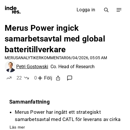
Logga in
Merus Power ingick
samarbetsavtal med global
batteritillverkare
MERUS
ANALYTIKERKOMMENTAR
06/04/2026, 05:05 AM
Petri Gostowski
Co. Head of Research
22
0
Följ
likes
dislikes
Sammanfattning
Merus Power har ingått ett strategiskt
samarbetsavtal med CATL för leverans av cirka
3 GWh energilagringslösningar till Nordeuropa,
Läs mer