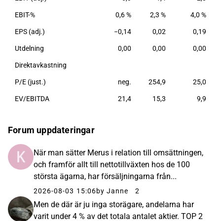
EBIT-%
0,6 %
2,3 %
4,0 %
EPS (adj.)
−0,14
0,02
0,19
Utdelning
0,00
0,00
0,00
Direktavkastning
P/E (just.)
neg.
254,9
25,0
EV/EBITDA
21,4
15,3
9,9
Forum uppdateringar
När man sätter Merus i relation till omsättningen,
och framför allt till nettotillväxten hos de 100
största ägarna, har försäljningarna från...
2026-08-03 15:06
by Janne
2
Men de där är ju inga storägare, andelarna har
varit under 4 % av det totala antalet aktier. TOP 2