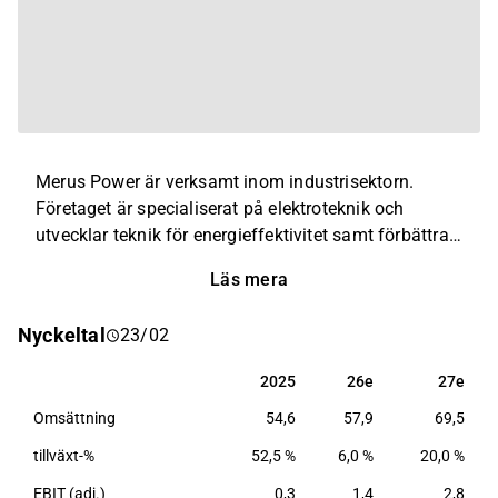
Merus Power är verksamt inom industrisektorn.
Företaget är specialiserat på elektroteknik och
utvecklar teknik för energieffektivitet samt förbättrad
drifts- och miljöprestanda. Företaget levererar
Läs mera
batterienergilagringssystem, lösningar för elkvalitet
och tillhörande tjänster. Kundbasen består av aktörer
Nyckeltal
23/02
inom industri, kraftproduktion och förnybar energi.
Företaget är verksamt globalt med huvudkontor i
2025
26e
27e
2025
26e
27e
Ylöjärvi.
Omsättning
54,6
57,9
69,5
tillväxt-%
52,5 %
6,0 %
20,0 %
EBIT (adj.)
0,3
1,4
2,8