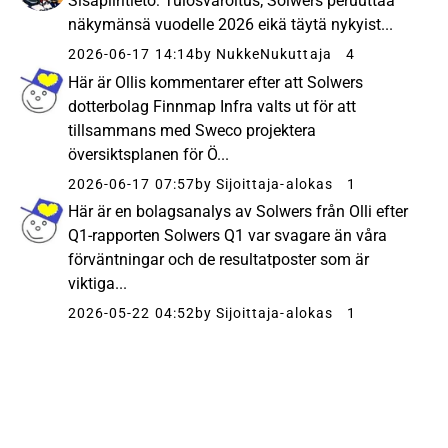
Sisäpiiritieto: Tulosvaroitus; Solwers peruuttaa
näkymänsä vuodelle 2026 eikä täytä nykyist...
2026-06-17 14:14
by NukkeNukuttaja
4
Här är Ollis kommentarer efter att Solwers
dotterbolag Finnmap Infra valts ut för att
tillsammans med Sweco projektera
översiktsplanen för Ö...
2026-06-17 07:57
by Sijoittaja-alokas
1
Här är en bolagsanalys av Solwers från Olli efter
Q1-rapporten Solwers Q1 var svagare än våra
förväntningar och de resultatposter som är
viktiga...
2026-05-22 04:52
by Sijoittaja-alokas
1