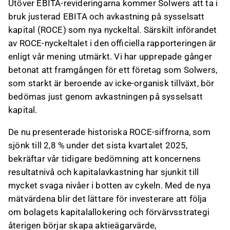
Utöver EBITA-revideringarna kommer Solwers att ta i
bruk justerad EBITA och avkastning på sysselsatt
kapital (ROCE) som nya nyckeltal. Särskilt införandet
av ROCE-nyckeltalet i den officiella rapporteringen är
enligt vår mening utmärkt. Vi har upprepade gånger
betonat att framgången för ett företag som Solwers,
som starkt är beroende av icke-organisk tillväxt, bör
bedömas just genom avkastningen på sysselsatt
kapital.
De nu presenterade historiska ROCE-siffrorna, som
sjönk till 2,8 % under det sista kvartalet 2025,
bekräftar vår tidigare bedömning att koncernens
resultatnivå och kapitalavkastning har sjunkit till
mycket svaga nivåer i botten av cykeln. Med de nya
mätvärdena blir det lättare för investerare att följa
om bolagets kapitalallokering och förvärvsstrategi
återigen börjar skapa aktieägarvärde,