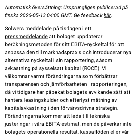
rapporteringen.
Automatisk översättning: Ursprungligen publicerad på
Den nya metoden inkluderar avskrivningar
finska 2026-05-13 04:00 GMT. Ge feedback
här
.
enligt IFRS 16, vilket harmoniserar
rapporteringen med branschstandarder och
Solwers meddelade på tisdagen i ett
justerar EBITA-marginalmålet från 12 % till 9 %.
pressmeddelande
att bolaget uppdaterar
Införandet av ROCE som nyckeltal är särskilt
beräkningsmetoden för sitt EBITA-nyckeltal för att
viktigt för att bedöma företagets framgång i
anpassa den till marknadspraxis och introducerar nya
en förvärvsdriven strategi, där tidigare ROCE-
alternativa nyckeltal i sin rapportering, såsom
siffror har visat på en försvagad
avkastning på sysselsatt kapital (ROCE). Vi
kapitalavkastning.
välkomnar varmt förändringarna som förbättrar
Förändringarna påverkar inte Solwers
transparensen och jämförbarheten i rapporteringen,
operationella resultat eller kassaflöden, men
då vi tidigare har påpekat bolagets avvikande sätt att
kommer att leda till tekniska justeringar av
hantera leasingskulder och efterlyst mätning av
EBITA-estimaten i framtida rapporter.
kapitalavkastning i den förvärvsdrivna strategin.
Förändringarna kommer att leda till tekniska
Detta innehåll är skapat av AI. Du kan lämna feedback
om det på Inderes
forum
.
justeringar i våra EBITA-estimat, men de påverkar inte
bolagets operationella resultat, kassaflöden eller vår