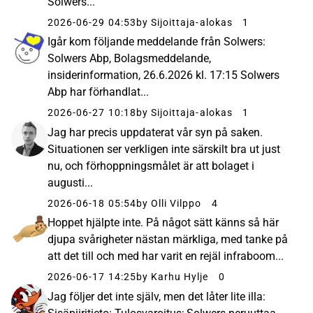
Solwers...
2026-06-29 04:53
by Sijoittaja-alokas
1
Igår kom följande meddelande från Solwers:
Solwers Abp, Bolagsmeddelande,
insiderinformation, 26.6.2026 kl. 17:15 Solwers
Abp har förhandlat...
2026-06-27 10:18
by Sijoittaja-alokas
1
Jag har precis uppdaterat vår syn på saken.
Situationen ser verkligen inte särskilt bra ut just
nu, och förhoppningsmålet är att bolaget i
augusti...
2026-06-18 05:54
by Olli Vilppo
4
Hoppet hjälpte inte. På något sätt känns så här
djupa svårigheter nästan märkliga, med tanke på
att det till och med har varit en rejäl infraboom...
2026-06-17 14:25
by Karhu Hylje
0
Jag följer det inte själv, men det låter lite illa: