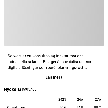
Solwers är ett konsultbolag inriktat mot den
industriella sektorn. Bolaget är specialiserat inom
digitala lösningar som berör planerings- och
projektledningstjänster. Exempel på bolagets tjänster
Läs mera
inkluderar arkitektur, teknisk konsultation,
miljöövervakning, projektledning, cirkulär ekonomi
Nyckeltal
05/03
samt digitala lösningar. Kunderna finns inom ett
flertal branscher, huvudsakligen bland små- och
2025
26e
27e
2025
26e
27e
medelstora företagskunder. Verksamhet återfinns
Omsättning
80,6
84,8
88,2