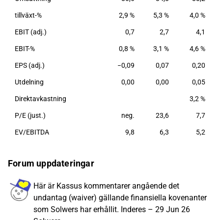
runtom den globala marknaden, med störst närvaro
inom Norden.
tillväxt-%
2,9 %
5,3 %
4,0 %
EBIT (adj.)
0,7
2,7
4,1
EBIT-%
0,8 %
3,1 %
4,6 %
EPS (adj.)
−0,09
0,07
0,20
Utdelning
0,00
0,00
0,05
Direktavkastning
3,2 %
P/E (just.)
neg.
23,6
7,7
EV/EBITDA
9,8
6,3
5,2
Forum uppdateringar
Här är Kassus kommentarer angående det
undantag (waiver) gällande finansiella kovenanter
som Solwers har erhållit. Inderes – 29 Jun 26