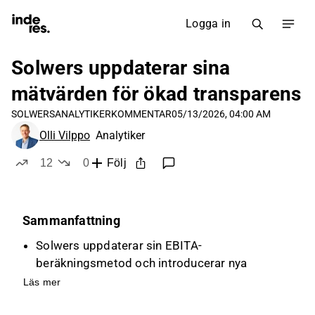
Logga in
Solwers uppdaterar sina
mätvärden för ökad transparens
SOLWERS
ANALYTIKERKOMMENTAR
05/13/2026, 04:00 AM
Olli Vilppo
Analytiker
12
0
Följ
likes
dislikes
Sammanfattning
Solwers uppdaterar sin EBITA-
beräkningsmetod och introducerar nya
nyckeltal som ROCE för att förbättra
Läs mer
transparensen och jämförbarheten i