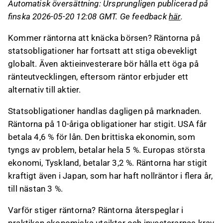
Automatisk översättning: Ursprungligen publicerad på
särskilt på grund av kriget i Iran och stigande
finska 2026-05-20 12:08 GMT. Ge feedback
här
.
oljepriser.
Stigande räntor påverkar aktiemarknaden olika
Kommer räntorna att knäcka börsen? Räntorna på
beroende på orsaken; en stark ekonomi kan
statsobligationer har fortsatt att stiga obevekligt
gynna aktier, medan inflation kan skada dem.
globalt. Även aktieinvesterare bör hålla ett öga på
Amerikanska aktier är dyra på grund av AI-
ränteutvecklingen, eftersom räntor erbjuder ett
boomen, och den höga räntenivån kan börja
alternativ till aktier.
påverka börsernas utveckling negativt.
Statsobligationer handlas dagligen på marknaden.
Detta innehåll är skapat av AI. Du kan lämna feedback
Räntorna på 10-åriga obligationer har stigit. USA får
om det på Inderes
forum
.
betala 4,6 % för lån. Den brittiska ekonomin, som
tyngs av problem, betalar hela 5 %. Europas största
ekonomi, Tyskland, betalar 3,2 %. Räntorna har stigit
kraftigt även i Japan, som har haft nollräntor i flera år,
till nästan 3 %.
Varför stiger räntorna? Räntorna återspeglar i