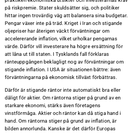
praktiken ekonomiska utsikter och investerarnas krav
på riskpremie. Stater skuldsätter sig, och politiker
hittar ingen trovärdig väg att balansera sina budgetar.
Pengar växer inte på träd. Kriget i Iran och stigande
oljepriser har återigen väckt förväntningar om
accelererande inflation, vilket urholkar pengarnas
värde. Därför vill investerare ha högre ersättning för
att låna ut till staten. I Tysklands fall förklaras
ränteuppgången beklagligt nog av förväntningar om
stigande inflation. I USA är situationen bättre: även
förväntningarna på ekonomisk tillväxt förbättras.
Därför är stigande räntor inte automatiskt bra eller
dåligt för aktier. Om räntorna stiger på grund av en
starkare ekonomi, stärks även företagens
vinstförmåga. Aktier och räntor kan då stiga hand i
hand. Om räntorna stiger på grund av inflation, är
bilden annorlunda. Kanske är det därför Europas