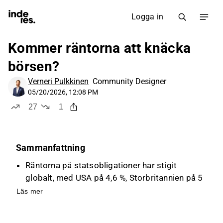
Logga in
Kommer räntorna att knäcka
börsen?
Verneri Pulkkinen
Community Designer
05/20/2026, 12:08 PM
27
1
likes
dislike
Sammanfattning
Räntorna på statsobligationer har stigit
globalt, med USA på 4,6 %, Storbritannien på 5
%, Tyskland på 3,2 % och Japan nära 3 %.
Läs mer
Ränteuppgången drivs av ekonomiska utsikter,
riskpremier och förväntningar om inflation,