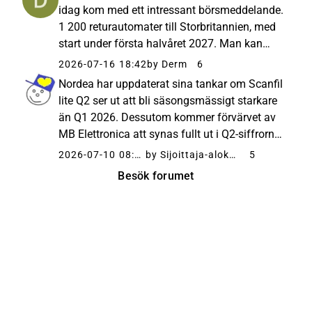
långsiktiga tillvä...
idag kom med ett intressant börsmeddelande.
1 200 returautomater till Storbritannien, med
start under första halvåret 2027. Man kan
förmoda att de kommer att använda sig av
2026-07-16 18:42
by Derm
6
Scanfil. Inderes TOMRA: Appointed majority
Nordea har uppdaterat sina tankar om Scanfil
supplier to leading...
lite Q2 ser ut att bli säsongsmässigt starkare
än Q1 2026. Dessutom kommer förvärvet av
MB Elettronica att synas fullt ut i Q2-siffrorna.
Scanfil kommer sannolikt att upprepa sin
2026-07-10 08:41
by Sijoittaja-alokas
5
helårsguidning för 2026, och riskerna
Besök forumet
kopplade till en nedg...