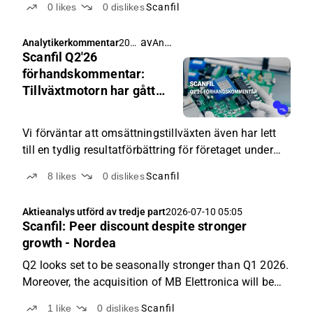
0
likes
0
dislikes
Scanfil
av
Antti Viljakainen
Analytikerkommentar
202
Scanfil Q2'26
6-
07-
förhandskommentar:
13
Tillväxtmotorn har gått
04:3
på två cylindrar
0
Vi förväntar att omsättningstillväxten även har lett
till en tydlig resultatförbättring för företaget under
Q2. Företaget kommer enligt vår bedömning att
8
likes
0
dislikes
Scanfil
upprepa sin guidning.
Aktieanalys utförd av tredje part
2026-07-10 05:05
Scanfil: Peer discount despite stronger
growth - Nordea
Q2 looks set to be seasonally stronger than Q1 2026.
Moreover, the acquisition of MB Elettronica will be
fully visible in the Q2 numbers. Scanfil is likely to
1
like
0
dislikes
Scanfil