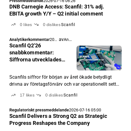
Pressmeddelande
2026-07-16 06:26
Americas...
DNB Carnegie Access: Scanfil: 31% adj.
EBITA growth Y/Y – Q2 initial comment
0
likes
0
dislikes
Scanfil
av
Antti Viljakainen
Analytikerkommentar
202
Scanfil Q2’26
6-
07-
snabbkommentar:
16
Siffrorna utvecklades
06:1
ungefär som väntat
5
gynnsamt
Scanfils siffror för början av året ökade betydligt
drivna av företagsförvärv och var operationellt sett
ganska väl i linje med våra estimat och, enligt vår
17
likes
0
dislikes
Scanfil
uppfattning, även med andra analytikers estimat.
Regulatoriskt pressmeddelande
2026-07-16 05:00
Scanfil Delivers a Strong Q2 as Strategic
Progress Reshapes the Company