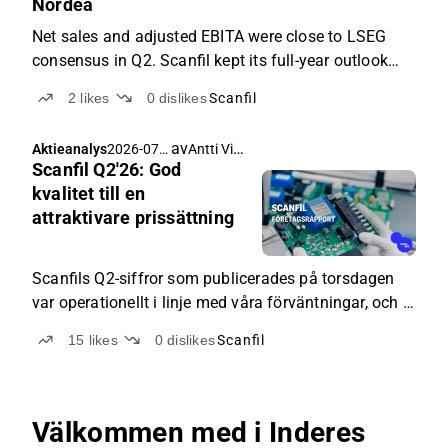
Nordea
Net sales and adjusted EBITA were close to LSEG
consensus in Q2. Scanfil kept its full-year outlook
intact, but we trim our Q3 estimates and upgrade our
2
likes
0
dislikes
Scanfil
forecasts for Q4. Net sales growth could exceed 25%
this year. Overall, we consider the risks to ...
av
Antti Viljakainen
Aktieanalys
2026-07-
Scanfil Q2'26: God
17 03:55
kvalitet till en
attraktivare prissättning
Scanfils Q2-siffror som publicerades på torsdagen
var operationellt i linje med våra förväntningar, och vi
gjorde i praktiken inga revideringar av våra estimat
15
likes
0
dislikes
Scanfil
för de närmaste åren. Företagets utsikter är positiva
på både kort och lång sikt, och aktiens värdering har
också minskat något de senaste veckorna (2026e:
just. EV/EBITA 12x). Därmed har aktiens förväntade
Välkommen med i Inderes
avkastning för året återigen blivit försiktigt attraktiv i