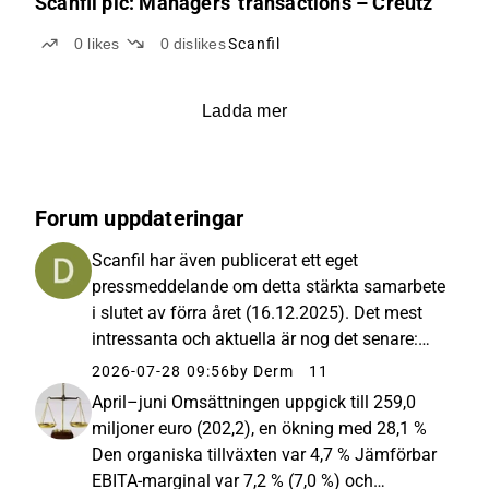
Scanfil plc: Managers' transactions – Creutz
0
likes
0
dislikes
Scanfil
Ladda mer
Forum uppdateringar
Scanfil har även publicerat ett eget
pressmeddelande om detta stärkta samarbete
i slutet av förra året (16.12.2025). Det mest
intressanta och aktuella är nog det senare:
Merparten av de nya projekten inleds under
2026-07-28 09:56
by Derm
11
det fjärde kvartalet 2025. Samtliga projekt
April–juni Omsättningen uppgick till 259,0
förväntas vara i produktion...
miljoner euro (202,2), en ökning med 28,1 %
Den organiska tillväxten var 4,7 % Jämförbar
EBITA-marginal var 7,2 % (7,0 %) och