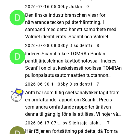
jämförbar EBITA var 18,6 (14,2) miljoner euro,
2026-07-16 05:09
by Jukka
9
en ökning med 30,8 % Resultat per aktie var
Den finska industribranschen visar för
0,17 (0,16) euro Utdelning...
närvarande tecken på återhämtning. I
samband med detta har ett samarbete med
Valmet identifierats. Scanfil och Valmet
fördjupar sitt samarbete inom
2026-07-28 08:33
by Dissidentti
8
elektronikindustrin Scanfil, som
Inderes Scanfil tukee TOMRAa Puolan
tillhandahåller tillverkningstjänster för
panttijärjestelmän käyttöönotossa - Inderes
elektronik, och industritekn...
Scanfil on ollut keskeisessä roolissa TOMRAn
pullonpalautusautomaattien tuotannon
ylösajossa ja käyttöönotossa Puolan
2026-06-30 11:06
by Dissidentti
7
panttijärjestelmässä (DRS).Scanfil Oyj
Antti har som flitig chefsanalytiker tagit fram
Lehdistötiedote 30.6.2026 klo 14....
en omfattande rapport om Scanfil. Precis
som andra omfattande rapporter är även
denna tillgänglig för alla att läsa. Vi höjer vår
riktkurs för Scanfil till 12,50 euro (tidigare
2026-06-17 07:01
by Sijoittaja-alokas
7
11,50 €) i kölvattnet av något högre
Här följer en fortsättning på detta, då Tomra