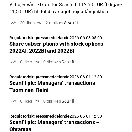
Vi höjer vår riktkurs för Scanfil till 12,50 EUR (tidigare
11,50 EUR) till följd av något höjda långsiktiga
tillväxtestimat. Med tanke på aktiekursens mycket
20
likes
2
dislikes
Scanfil
starka utveckling under det senaste året har den
positiva vinstutvecklingen i våra estimat redan
Regulatoriskt pressmeddelande
2026-06-08 05:00
prisats in i aktien. Detta minskar enligt vår mening
Share subscriptions with stock options
Scanfils kortsiktiga avkastningsförväntningar, även
2022AI, 2022BI and 2022BII
om den långsiktiga berättelsen fortfarande är mycket
attraktiv.
0
likes
0
dislikes
Scanfil
Regulatoriskt pressmeddelande
2026-06-01 12:30
Scanfil plc: Managers' transactions –
Tuominen-Reini
0
likes
0
dislikes
Scanfil
Regulatoriskt pressmeddelande
2026-06-01 12:30
Scanfil plc: Managers' transactions –
Ohtamaa