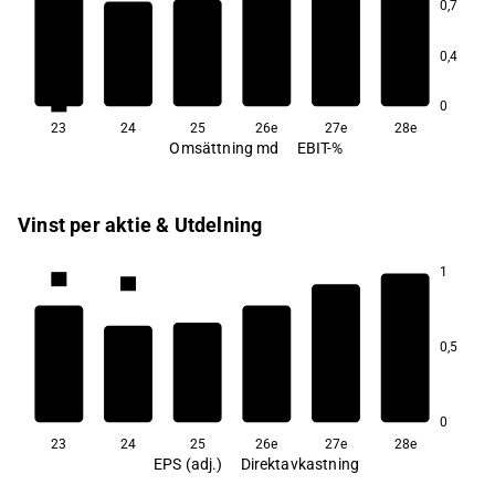
0,7
7,8
7,6
0,4
7,2
7,1
7,1
7,0
0
23
24
25
26e
27e
28e
Omsättning md
EBIT-%
Vinst per aktie & Utdelning
1
2,9
2,9
2,6
2,5
0,5
2,5
2,3
0
23
24
25
26e
27e
28e
EPS (adj.)
Direktavkastning