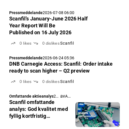
repeat its full-year 2026 guidance, and risks related
to a downturn or declining investment...
Pressmeddelande
2026-07-08 06:00
Scanfil’s January-June 2026 Half
Year Report Will Be
Published on 16 July 2026
0
likes
0
dislikes
Scanfil
Pressmeddelande
2026-06-24 05:36
DNB Carnegie Access: Scanfil: Order intake
ready to scan higher – Q2 preview
0
likes
0
dislikes
Scanfil
av
Antti Viljakainen
Omfattande aktieanalys
20
Scanfil omfattande
26-
06-
analys: God kvalitet med
17
fyllig kortfristig
00:
prissättning
15