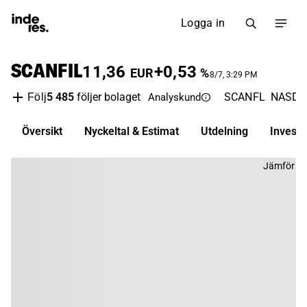
Logga in
SCANFIL
11,36
+0,53
EUR
%
8/7, 3:29 PM
5 485
följer bolaget
SCANFL
NASDAQ
Följ
Analyskund
Översikt
Nyckeltal & Estimat
Utdelning
Invest
Jämför