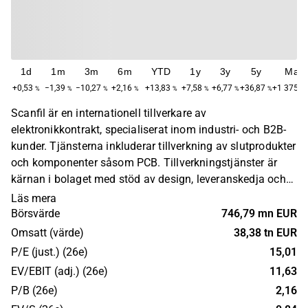
1d
1m
3m
6m
YTD
1y
3y
5y
Max
+0,53
−1,39
−10,27
+2,16
+13,83
+7,58
+6,77
+36,87
+1 375,3
%
%
%
%
%
%
%
%
Scanfil är en internationell tillverkare av
elektronikkontrakt, specialiserat inom industri- och B2B-
kunder. Tjänsterna inkluderar tillverkning av slutprodukter
och komponenter såsom PCB. Tillverkningstjänster är
kärnan i bolaget med stöd av design, leveranskedja och
moderniseringstjänster. Bolaget är verksamt globalt i
Läs mera
Europa, Amerika och Asien. Kunderna återfinns främst
Börsvärde
746,79 mn EUR
inom processautomation, energieffektivitet, grön-
Omsatt (värde)
38,38 tn EUR
effektivitet och medicinska segment.
P/E (just.) (26e)
15,01
EV/EBIT (adj.) (26e)
11,63
P/B (26e)
2,16