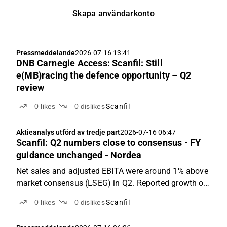
Skapa användarkonto
Pressmeddelande
2026-07-16 13:41
DNB Carnegie Access: Scanfil: Still
e(MB)racing the defence opportunity – Q2
review
0
likes
0
dislikes
Scanfil
Aktieanalys utförd av tredje part
2026-07-16 06:47
Scanfil: Q2 numbers close to consensus - FY
guidance unchanged - Nordea
Net sales and adjusted EBITA were around 1% above
market consensus (LSEG) in Q2. Reported growth of
28% y/y was supported by acquisitions. Scanfil’s
0
likes
0
dislikes
Scanfil
profitability (EBITA margin) remained healthy in Q2.
Organic growth was 5% in the quarter, with the