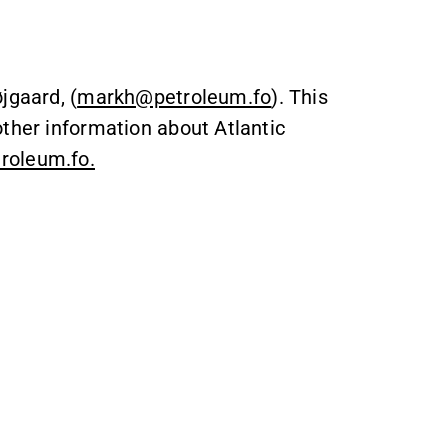
jgaard, (
markh@petroleum.fo
). This
other information about Atlantic
roleum.fo.