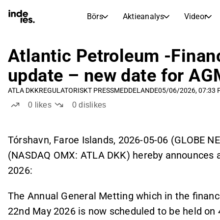
Börs
Aktieanalys
Videor
AKTIEMARKNADER
AKTIEFORSKNING
inderesTV
Aktiejämförelse
Atlantic Petroleum -Finan
Börs
Aktieanalys
update – new date for A
Transkriptioner
Earnings Season
ATLA DKK
REGULATORISKT PRESSMEDDELANDE
05/06/2026, 07:33
Morgonrapport
Artiklar
0
likes
0
dislikes
Compound Interest Calculat
Börskalender
Portfölj
Inderes modellportfölj
Tórshavn, Faroe Islands, 2026-05-06 (GLOBE N
(NASDAQ OMX: ATLA DKK) hereby announces an u
Utdelningskalender
Kommande och tidigare utdelningar
2026:
The Annual General Metting which in the financ
22nd May 2026 is now scheduled to be held on 