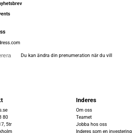
nyhetsbrev
vents
ess
rera
Du kan ändra din prenumeration när du vill
kt
Inderes
s.se
Om oss
3 80
Teamet
7, 5tr
Jobba hos oss
ckholm
Inderes som en investering