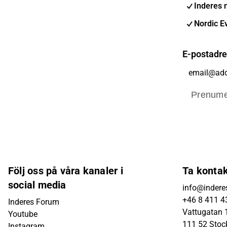
Inderes 
Nordic E
E-postadr
Prenume
Följ oss på våra kanaler i
Ta konta
social media
info@indere
+46 8 411 4
Inderes Forum
Vattugatan 1
Youtube
111 52 Sto
Instagram