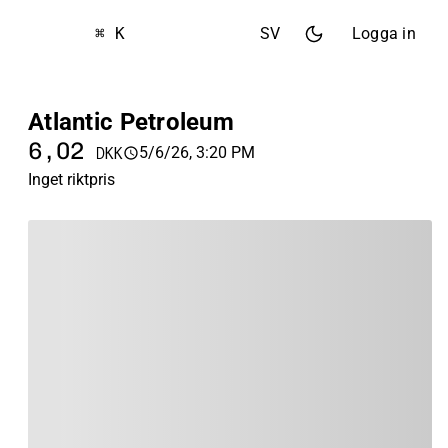
⌘ K
SV
Logga in
Atlantic Petroleum
6,02
5/6/26, 3:20 PM
DKK
Inget riktpris