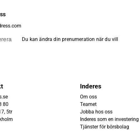
ess
rera
Du kan ändra din prenumeration när du vill
kt
Inderes
s.se
Om oss
3 80
Teamet
7, 5tr
Jobba hos oss
ckholm
Inderes som en investering
Tjänster för börsbolag