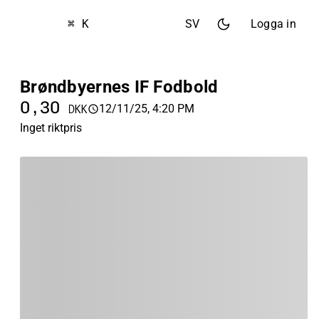
⌘ K
SV
Logga in
Brøndbyernes IF Fodbold
0,30
12/11/25, 4:20 PM
DKK
Inget riktpris