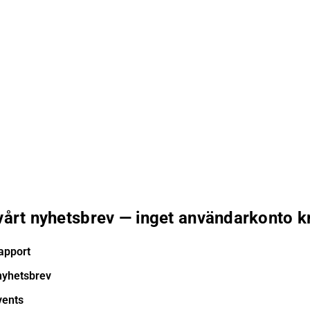
 vårt nyhetsbrev — inget användarkonto k
apport
nyhetsbrev
vents