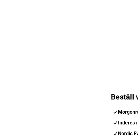
Beställ
Morgonr
Inderes 
Nordic E