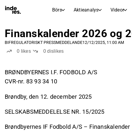
Börs
Aktieanalys
Videor
AKTIEMARKNADER
AKTIEFORSKNING
inderesTV
Aktiejämförelse
Finanskalender 2026 og 
Börs
Aktieanalys
BIF
REGULATORISKT PRESSMEDDELANDE
12/12/2025, 11:00 AM
Transkriptioner
Earnings Season
0
likes
0
dislikes
Morgonrapport
Artiklar
Compound Interest Calculat
BRØNDBYERNES I.F. FODBOLD A/S
Börskalender
Portfölj
CVR-nr. 83 93 34 10
Inderes modellportfölj
Utdelningskalender
Brøndby, den 12. december 2025
Kommande och tidigare utdelningar
SELSKABSMEDDELELSE NR. 15/2025
Brøndbyernes IF Fodbold A/S – Finanskalender