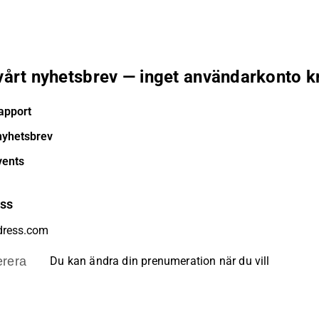
 vårt nyhetsbrev — inget användarkonto k
apport
nyhetsbrev
vents
ess
rera
Du kan ändra din prenumeration när du vill