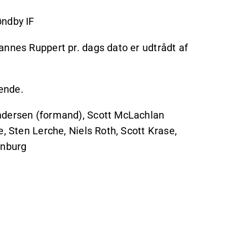
øndby IF
annes Ruppert pr. dags dato er udtrådt af
ende.
ndersen (formand), Scott McLachlan
, Sten Lerche, Niels Roth, Scott Krase,
enburg