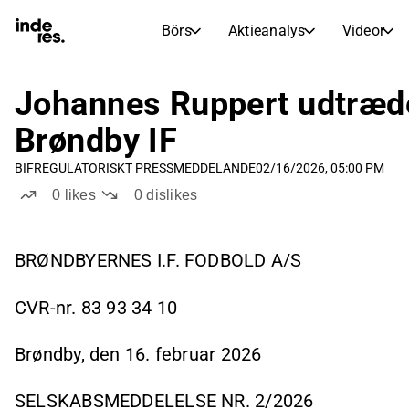
Börs
Aktieanalys
Videor
AKTIEMARKNADER
AKTIEFORSKNING
inderesTV
Aktiejämförelse
Johannes Ruppert udtræder
Börs
Aktieanalys
Brøndby IF
Transkriptioner
Earnings Season
BIF
REGULATORISKT PRESSMEDDELANDE
02/16/2026, 05:00 PM
Morgonrapport
Artiklar
0
likes
0
dislikes
Compound Interest Calculat
Börskalender
Portfölj
Inderes modellportfölj
BRØNDBYERNES I.F. FODBOLD A/S
Utdelningskalender
CVR-nr. 83 93 34 10
Kommande och tidigare utdelningar
Brøndby, den 16. februar 2026
SELSKABSMEDDELELSE NR. 2/2026