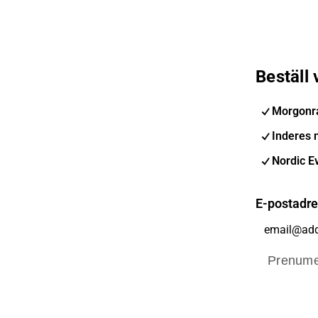
Beställ
Morgonr
Inderes 
Nordic E
E-postadr
Prenume