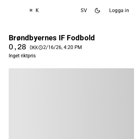
⌘ K
SV
Logga in
Brøndbyernes IF Fodbold
0,28
2/16/26, 4:20 PM
DKK
Inget riktpris