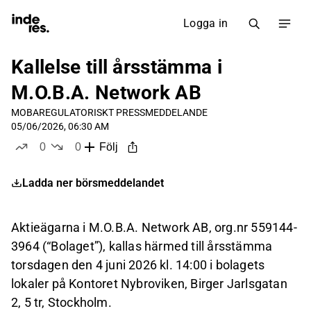
Logga in
Kallelse till årsstämma i
M.O.B.A. Network AB
MOBA
REGULATORISKT PRESSMEDDELANDE
05/06/2026, 06:30 AM
0
0
Följ
likes
dislikes
Ladda ner börsmeddelandet
Aktieägarna i M.O.B.A. Network AB, org.nr 559144-
3964 (“Bolaget”), kallas härmed till årsstämma
torsdagen den 4 juni 2026 kl. 14:00 i bolagets
lokaler på Kontoret Nybroviken, Birger Jarlsgatan
2, 5 tr, Stockholm.