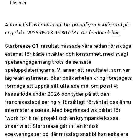
lönsamhet, vilket ökar osäkerheten kring
Läs mer
företagets mål om positivt kassaflöde under
2026.
Automatisk översättning: Ursprungligen publicerad på
Omsättningen för Q1 var 27 MSEK, vilket var
engelska 2026-05-13 05:30 GMT. Ge feedback
här
.
16 % lägre än förväntat, och EBIT
rapporterades till -56 MSEK, betydligt sämre
Starbreeze Q1-resultat missade våra redan försiktiga
än det estimerade -34 MSEK.
estimat för både intäkter och lönsamhet, med svagt
Analytikerna har sänkt sina intäkts- och EBIT-
spelarengagemang trots de senaste
estimat för FY26-27 och anser att hållbart
speluppdateringarna. Vi anser att resultatet, som var
kassaflöde är en kritisk utmaning för
lägre än estimerat, ökar osäkerheten kring företagets
företaget.
förmåga att uppnå sitt uttalade mål om positivt
Trots strategiska partnerskap och
kassaflöde under 2026 och tyder på att den
kostnadsanpassningar är investerings-caset
franchisestabilisering vi försiktigt förväntat oss ännu
beroende av PAYDAY-franchisens prestation,
inte materialiseras. Med begränsad visibilitet för
och analytikerna förblir försiktiga med en
"work-for-hire"-projekt och en krympande kassa,
riktkurs på 0,08 SEK.
anser vi att Starbreeze går in i en kritisk
exekveringsperiod där misstag snabbt kan eskalera
Detta innehåll är skapat av AI. Du kan lämna feedback