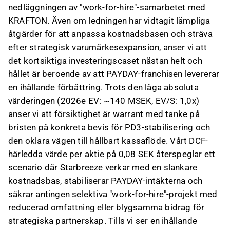
nedläggningen av "work-for-hire"-samarbetet med
KRAFTON. Även om ledningen har vidtagit lämpliga
åtgärder för att anpassa kostnadsbasen och sträva
efter strategisk varumärkesexpansion, anser vi att
det kortsiktiga investeringscaset nästan helt och
hållet är beroende av att PAYDAY-franchisen levererar
en ihållande förbättring. Trots den låga absoluta
värderingen (2026e EV: ~140 MSEK, EV/S: 1,0x)
anser vi att försiktighet är warrant med tanke på
bristen på konkreta bevis för PD3-stabilisering och
den oklara vägen till hållbart kassaflöde. Vårt DCF-
härledda värde per aktie på 0,08 SEK återspeglar ett
scenario där Starbreeze verkar med en slankare
kostnadsbas, stabiliserar PAYDAY-intäkterna och
säkrar antingen selektiva "work-for-hire"-projekt med
reducerad omfattning eller blygsamma bidrag för
strategiska partnerskap. Tills vi ser en ihållande