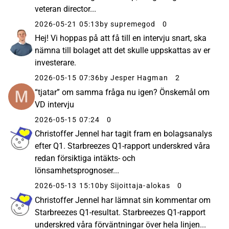
veteran director...
2026-05-21 05:13
by supremegod
0
Hej! Vi hoppas på att få till en intervju snart, ska
nämna till bolaget att det skulle uppskattas av er
investerare.
2026-05-15 07:36
by Jesper Hagman
2
“tjatar” om samma fråga nu igen? Önskemål om
VD intervju
2026-05-15 07:24
0
Christoffer Jennel har tagit fram en bolagsanalys
efter Q1. Starbreezes Q1-rapport underskred våra
redan försiktiga intäkts- och
lönsamhetsprognoser...
2026-05-13 15:10
by Sijoittaja-alokas
0
Christoffer Jennel har lämnat sin kommentar om
Starbreezes Q1-resultat. Starbreezes Q1-rapport
underskred våra förväntningar över hela linjen...