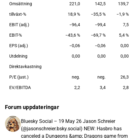
Omsättning
221,0
142,5
139,7
tillväxt-%
18,9 %
−35,5 %
−1,9 %
EBIT (adj.)
−96,4
−99,4
7,5
EBIT-%
−43,6 %
−69,7 %
5,4 %
EPS (adj.)
−0,06
−0,06
0,00
Utdelning
0,00
0,00
0,00
Direktavkastning
P/E (just.)
neg.
neg.
26,3
EV/EBITDA
2,2
3,4
2,8
Forum uppdateringar
Bluesky Social – 19 May 26 Jason Schreier
(@jasonschreier.bsky.social) NEW: Hasbro has
canceled a Dungeons &amp; Dragons game from