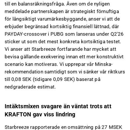
om det på Inderes
forum
.
till en balansräkningsfråga. Även om de nyligen
meddelade partnerskapen är strategiskt förnuftiga
för långsiktigt varumärkesbyggande, anser vi att de
erbjuder begränsad kortsiktig finansiell lättnad, där
PAYDAY-crossover i PUBG som lanseras under Q2'26
sticker ut som det mest konkreta kortsiktiga testet.
Vi anser att Starbreeze fortfarande har mycket att
bevisa gällande exekvering innan ett mer konstruktivt
scenario kan motiveras. Vi upprepar vår Minska-
rekommendation samtidigt som vi sänker vår riktkurs
till 0,08 SEK (tidigare 0,09 SEK) baserat på
nedgraderade estimat.
Intäktsmixen svagare än väntat trots att
KRAFTON gav viss lindring
Starbreeze rapporterade en omsättning på 27 MSEK