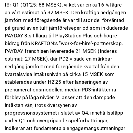
för Q1 (Q1’25: 68 MSEK), vilket var cirka 16 % lägre
än vårt estimat på 32 MSEK. Den kraftiga nedgången
jämfört med föregående år var till stor del förväntad
på grund av en tuff jämförelseperiod som inkluderade
PAYDAY 3:s tillägg till PlayStation Plus och högre
bidrag från KRAFTON:s "work-for-hire"-partnerskap.
PAYDAY-franchisen levererade 21 MSEK (Inderes
estimat: 27 MSEK), där PD2 visade en märkbar
nedgång jämfört med föregående kvartal från den
kvartalsvisa intäktsnivån på cirka 15 MSEK som
etablerades under H2'25 efter lanseringen av
prenumerationsmodellen, medan PD3-intäkterna
förblev på låga nivåer. Vi anser att den dämpade
intäktsnivån, trots översynen av
progressionssystemet i slutet av Q4, innehållssläpp
under Q1 och övergripande spelförbättringar,
indikerar att fundamentala engagemangsutmaningar