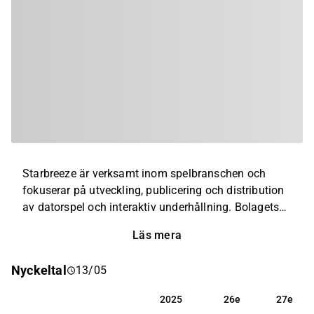
Starbreeze är verksamt inom spelbranschen och
fokuserar på utveckling, publicering och distribution
av datorspel och interaktiv underhållning. Bolagets
portfölj inkluderar både egna spel och samarbeten
Läs mera
med andra spelutvecklare. Verksamheten riktar sig
till spelare och distributörer globalt, med störst
Nyckeltal
13/05
verksamhet i Europa. Starbreeze grundades år 1998
och har sitt huvudkontor i Stockholm.
2025
26e
27e
2025
26e
27e