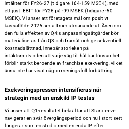
intäkter för FY26-27 (tidigare 164-159 MSEK), med
ett just. EBIT för FY26 på -99 MSEK (tidigare -60
MSEK). Vi anser att företagets mål om positivt
kassaflöde 2026 ser alltmer utmanande ut. Även om
den fulla effekten av Q4:s anpassningsåtgärder bör
materialiseras från Q3 och framåt och ge sekventiell
kostnadslättnad, innebär storleken på
intäktsmotvinden att varje väg till hållbar lönsamhet
förblir starkt beroende av franchise-exekvering, vilket
ännu inte har visat någon meningsfull förbättring.
Exekveringspressen intensifieras när
strategin med en enskild IP testas
Vi anser att Q1-resultatet bekräftar att Starbreeze
navigerar en svår övergångsperiod och nu i stort sett
fungerar som en studio med en enda IP efter