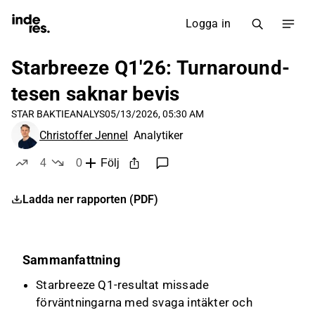
Logga in
Starbreeze Q1'26: Turnaround-
tesen saknar bevis
STAR B
AKTIEANALYS
05/13/2026, 05:30 AM
Christoffer Jennel
Analytiker
4
0
Följ
likes
dislikes
Ladda ner rapporten (PDF)
Sammanfattning
Starbreeze Q1-resultat missade
förväntningarna med svaga intäkter och