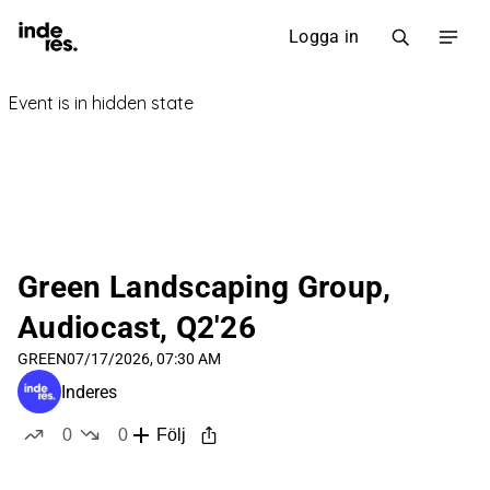
Logga in
Green Landscaping Group,
Audiocast, Q2'26
GREEN
07/17/2026, 07:30 AM
Inderes
0
0
Följ
likes
dislikes