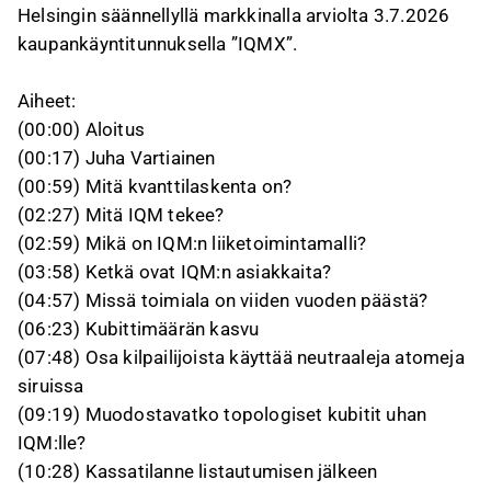
Helsingin säännellyllä markkinalla arviolta 3.7.2026
kaupankäyntitunnuksella ”IQMX”.
Aiheet:
(00:00) Aloitus
(00:17) Juha Vartiainen
(00:59) Mitä kvanttilaskenta on?
(02:27) Mitä IQM tekee?
(02:59) Mikä on IQM:n liiketoimintamalli?
(03:58) Ketkä ovat IQM:n asiakkaita?
(04:57) Missä toimiala on viiden vuoden päästä?
(06:23) Kubittimäärän kasvu
(07:48) Osa kilpailijoista käyttää neutraaleja atomeja
siruissa
(09:19) Muodostavatko topologiset kubitit uhan
IQM:lle?
(10:28) Kassatilanne listautumisen jälkeen