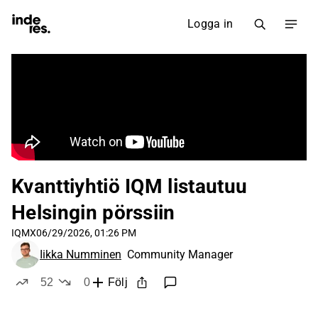
Logga in
Kvanttiyhtiö IQM listautuu
Helsingin pörssiin
IQMX
06/29/2026, 01:26 PM
Iikka Numminen
Community Manager
52
0
Följ
likes
dislikes