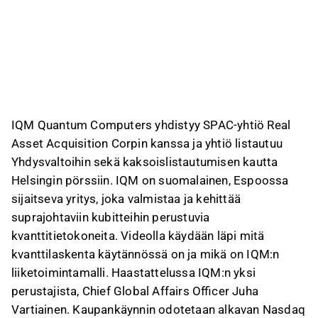
IQM Quantum Computers yhdistyy SPAC‑yhtiö Real
Asset Acquisition Corpin kanssa ja yhtiö listautuu
Yhdysvaltoihin sekä kaksoislistautumisen kautta
Helsingin pörssiin. IQM on suomalainen, Espoossa
sijaitseva yritys, joka valmistaa ja kehittää
suprajohtaviin kubitteihin perustuvia
kvanttitietokoneita. Videolla käydään läpi mitä
kvanttilaskenta käytännössä on ja mikä on IQM:n
liiketoimintamalli. Haastattelussa IQM:n yksi
perustajista, Chief Global Affairs Officer Juha
Vartiainen. Kaupankäynnin odotetaan alkavan Nasdaq