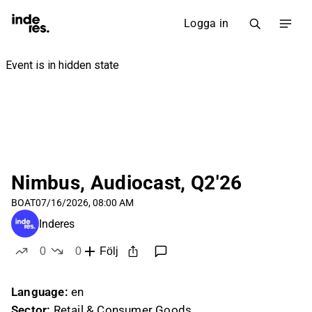
Logga in
Nimbus, Audiocast, Q2'26
BOAT
07/16/2026, 08:00 AM
Inderes
0
0
Följ
likes
dislikes
Language:
en
Sector:
Retail & Consumer Goods