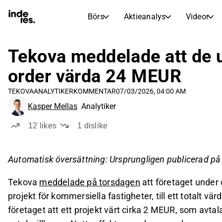
Börs
Aktieanalys
Videor
AKTIEMARKNADER
AKTIEFORSKNING
inderesTV
Aktiejämförelse
Tekova meddelade att de 
Börs
Aktieanalys
order värda 24 MEUR
Transkriptioner
Earnings Season
TEKOVA
ANALYTIKERKOMMENTAR
07/03/2026, 04:00 AM
Morgonrapport
Artiklar
Kasper Mellas
Analytiker
Compound Interest Calculat
Börskalender
Portfölj
12
likes
1
dislike
Inderes modellportfölj
Utdelningskalender
Automatisk översättning: Ursprungligen publicerad p
Kommande och tidigare utdelningar
Tekova
meddelade på torsdagen
att företaget under 
projekt för kommersiella fastigheter, till ett totalt 
företaget att ett projekt värt cirka 2 MEUR, som avta