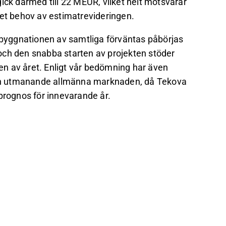
ick därmed till 22 MEUR, vilket helt motsvarar
get behov av estimatrevideringen.
h byggnationen av samtliga förväntas påbörjas
och den snabba starten av projekten stöder
n av året. Enligt vår bedömning har även
 den utmanande allmänna marknaden, då Tekova
prognos för innevarande år.