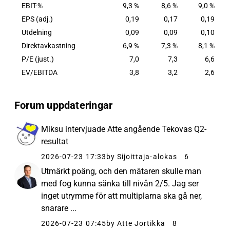
EBIT-%
9,3 %
8,6 %
9,0 %
EPS (adj.)
0,19
0,17
0,19
Utdelning
0,09
0,09
0,10
Direktavkastning
6,9 %
7,3 %
8,1 %
P/E (just.)
7,0
7,3
6,6
EV/EBITDA
3,8
3,2
2,6
Forum uppdateringar
Miksu intervjuade Atte angående Tekovas Q2-
resultat
2026-07-23 17:33
by Sijoittaja-alokas
6
Utmärkt poäng, och den mätaren skulle man
med fog kunna sänka till nivån 2/5. Jag ser
inget utrymme för att multiplarna ska gå ner,
snarare ...
2026-07-23 07:45
by Atte Jortikka
8