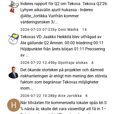
Inderes rapport för Q2 om Tekova. Tekova Q2'26:
Lyhyen aikavälin ajurit hukassa - Inderes
@Atte_Jortikka Varifrån kommer
värderingsrisken 3/...
2026-07-23 07:22
by Onni Mäihä
16
Tekovas VD Jaakko Heikkilä blev utfrågad av
Ate gällande Q2 Ämnen: 00:00 Inledning 00:11
Höjdpunkter från årets början 01:11 Precisering
av ...
2026-07-22 12:49
by Sijoittaja-alokas
4
Det ökande storleken på projekten och därmed
riskhanteringen är enligt min mening den största
faktorn som begränsar Tekovas möjligheter
inom...
2026-07-22 10:28
by Atte Jortikka
6
När tillväxten för kommersiella lokaler spås bli 0
% nästa år, skulle det vara väsentligt att få in 1–