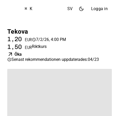
⌘ K
SV
Logga in
Tekova
1,20
7/2/26, 4:00 PM
EUR
1,50
Riktkurs
EUR
Öka
Senast rekommendationen uppdaterades
:
04/23