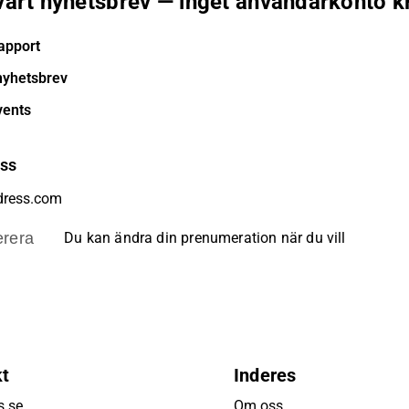
 vårt nyhetsbrev — inget användarkonto k
apport
nyhetsbrev
vents
ess
rera
Du kan ändra din prenumeration när du vill
kt
Inderes
s.se
Om oss