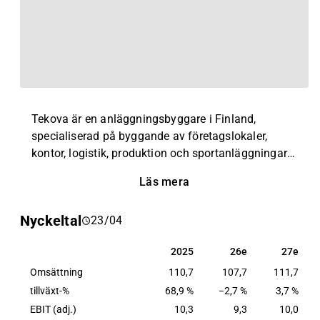
Tekova är en anläggningsbyggare i Finland,
specialiserad på byggande av företagslokaler,
kontor, logistik, produktion och sportanläggningar.
Projekten är skräddasydda utifrån kundernas
Läs mera
behov. Bland de regionala bolagen verkar Tekova
Länsi-Suomi Oy i Tammerfors och Tekova Pohjois-
Nyckeltal
23/04
Suomi Oy i Kempele. Tekova grundades 2018 och
har sitt huvudkontor i Vanda.
2025
26e
27e
2025
26e
27e
Omsättning
110,7
107,7
111,7
tillväxt-%
68,9 %
−2,7 %
3,7 %
EBIT (adj.)
10,3
9,3
10,0