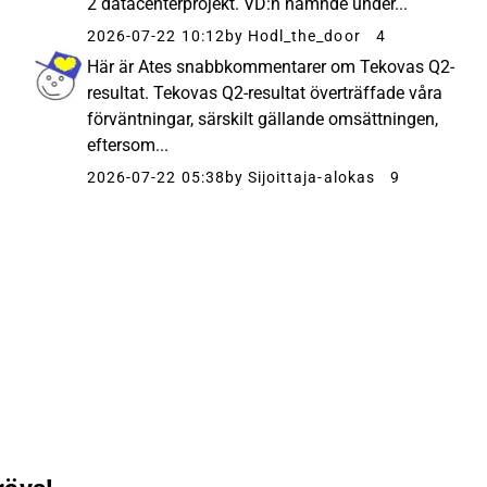
2 datacenterprojekt. VD:n nämnde under...
2026-07-22 10:12
by Hodl_the_door
4
Här är Ates snabbkommentarer om Tekovas Q2-
resultat. Tekovas Q2-resultat överträffade våra
förväntningar, särskilt gällande omsättningen,
eftersom...
2026-07-22 05:38
by Sijoittaja-alokas
9