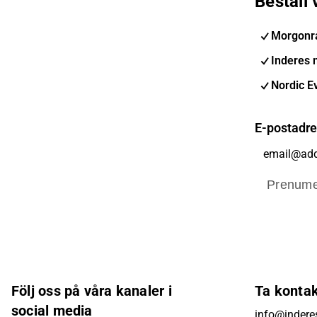
Beställ
Morgonr
Inderes 
Nordic E
E-postadr
Prenume
Följ oss på våra kanaler i
Ta konta
social media
info@indere