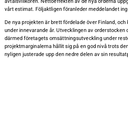
avtalsvillkoren. Nettoeffekten av de nya orderna uppg
vårt estimat. Följaktligen föranleder meddelandet in
De nya projekten är brett fördelade över Finland, oc
under innevarande år. Utvecklingen av orderstocken 
därmed företagets omsättningsutveckling under reste
projektmarginalerna hållit sig på en god nivå trots
nyligen justerade upp den nedre delen av sin resultat