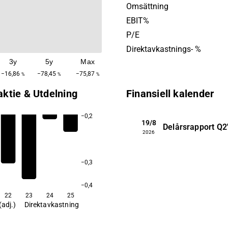
andra tillstånd med hög me
Omsättning
efterfrågan. Produkter riktar 
EBIT%
patienter och vårdgivare glo
P/E
AcuCort grundades 2006 och
Direktavkastnings- %
huvudkontor i Lund, Sverige
3y
5y
Max
−16,86
−78,45
−75,87
%
%
%
aktie & Utdelning
Finansiell kalender
−0,2
19/8
Delårsrapport
Q2
2026
−0,3
−0,4
22
23
24
25
(adj.)
Direktavkastning