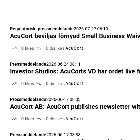
Regulatoriskt pressmeddelande
2026-07-27 06:10
AcuCort beviljas förnyad Small Business Waiv
0
likes
0
dislikes
AcuCort
Pressmeddelande
2026-06-24 08:11
Investor Studios: AcuCorts VD har ordet live 
0
likes
0
dislikes
AcuCort
Pressmeddelande
2026-06-17 08:33
AcuCort AB: AcuCort publishes newsletter wi
0
likes
0
dislikes
AcuCort
Pressmeddelande
2026-06-17 08:33