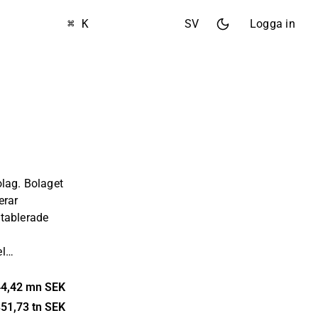
⌘ K
SV
Logga in
olag. Bolaget
erar
tablerade
el
edande
kut
4,42 mn SEK
eaktioner och
51,73 tn SEK