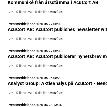
Kommuniké från årsstämma i AcuCort AB
0
likes
0
dislikes
AcuCort
Pressmeddelande
2026-05-27 06:00
AcuCort AB: AcuCort publishes newsletter wi
0
likes
0
dislikes
AcuCort
Pressmeddelande
2026-05-27 06:00
AcuCort AB: AcuCort publicerar nyhetsbrev 
0
likes
0
dislikes
AcuCort
Pressmeddelande
2026-05-05 08:29
Analyst Group: Aktieanalys på AcuCort - Geno
0
likes
0
dislikes
AcuCort
Pressmeddelande
2026-04-28 13:34