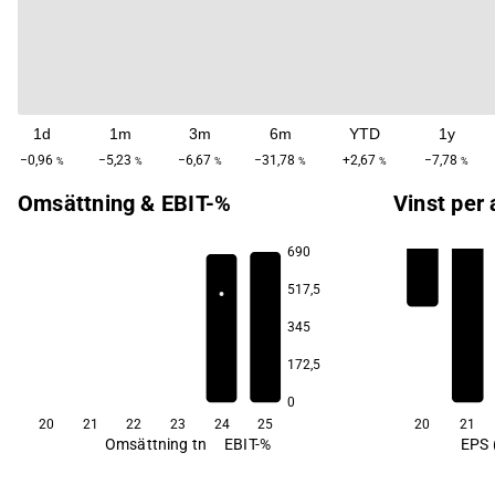
1d
1m
3m
6m
YTD
1y
−0,96
−5,23
−6,67
−31,78
+2,67
−7,78
%
%
%
%
%
%
Omsättning & EBIT-%
Vinst per 
690
517,5
345
172,5
0
20
21
22
23
24
25
20
21
Omsättning tn
EBIT-%
EPS 