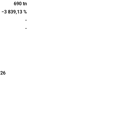
dicinsk
690 tn
sig till
−3 839,13 %
balt.
-
 har sitt
-
.
'26