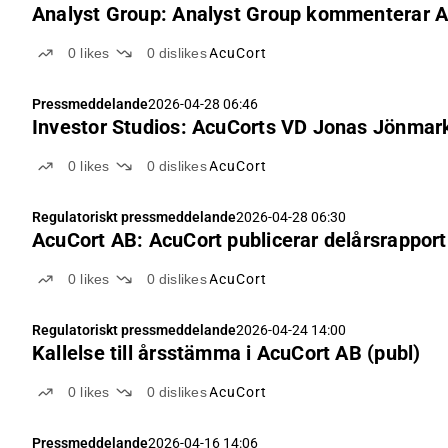
Analyst Group: Analyst Group kommenterar A
0
likes
0
dislikes
AcuCort
Pressmeddelande
2026-04-28 06:46
Investor Studios: AcuCorts VD Jonas Jönmark 
0
likes
0
dislikes
AcuCort
Regulatoriskt pressmeddelande
2026-04-28 06:30
AcuCort AB: AcuCort publicerar delårsrapport 
0
likes
0
dislikes
AcuCort
Regulatoriskt pressmeddelande
2026-04-24 14:00
Kallelse till årsstämma i AcuCort AB (publ)
0
likes
0
dislikes
AcuCort
Pressmeddelande
2026-04-16 14:06