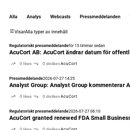
Alla
Analys
Webcasts
Pressmeddelanden
Visar
Alla typer av innehåll
Regulatoriskt pressmeddelande
för 15 timmar sedan
AcuCort AB: AcuCort ändrar datum för offentl
0
likes
0
dislikes
AcuCort
Pressmeddelande
2026-07-27 14:25
Analyst Group: Analyst Group kommenterar A
0
likes
0
dislikes
AcuCort
Regulatoriskt pressmeddelande
2026-07-27 06:10
AcuCort granted renewed FDA Small Business
0
likes
0
dislikes
AcuCort