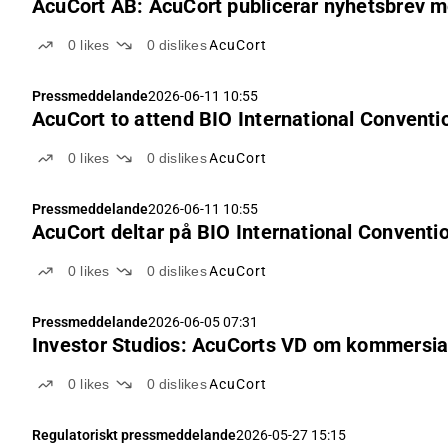
AcuCort AB: AcuCort publicerar nyhetsbrev 
0
likes
0
dislikes
AcuCort
Pressmeddelande
2026-06-11 10:55
AcuCort to attend BIO International Conventio
0
likes
0
dislikes
AcuCort
Pressmeddelande
2026-06-11 10:55
AcuCort deltar på BIO International Conventio
0
likes
0
dislikes
AcuCort
Pressmeddelande
2026-06-05 07:31
Investor Studios: AcuCorts VD om kommersial
0
likes
0
dislikes
AcuCort
Regulatoriskt pressmeddelande
2026-05-27 15:15